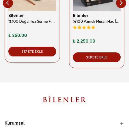
Bilenler
Bilenler
%100 Doğal Toz Sürme + Ahşap Sürme Çubuğu | Geleneksel ve Orijinal Göz Sürmesi
%100 Pamuk Müslin Hac İhramı – Hafif; Dikişsiz ve Antibakteriyel
₺ 250.00
₺ 2,250.00
SEPETE EKLE
SEPETE EKLE
Kurumsal