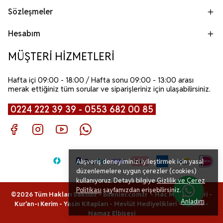
Sözleşmeler
Hesabım
MÜŞTERİ HİZMETLERİ
Hafta içi 09:00 - 18:00 / Hafta sonu 09:00 - 13:00 arası
merak ettiğiniz tüm sorular ve siparişleriniz için ulaşabilirsiniz.
0224 222 39 39 - 0553 682 00 85
Alışveriş deneyiminizi iyileştirmek için yasal
düzenlemelere uygun çerezler (cookies)
kullanıyoruz. Detaylı bilgiye
Gizlilik ve Çerez
Politikası
sayfamızdan erişebilirsiniz.
©2026 Tüm Hakları Saklıdır - Bilenler.com.tr -
Hac Malzemeleri
-
Anladım
Kur'an-ı Kerim
-
Yasin Kitapları
-
Mevlüt Hediyelikleri
-
Ferace
-
Namaz Elbisesi