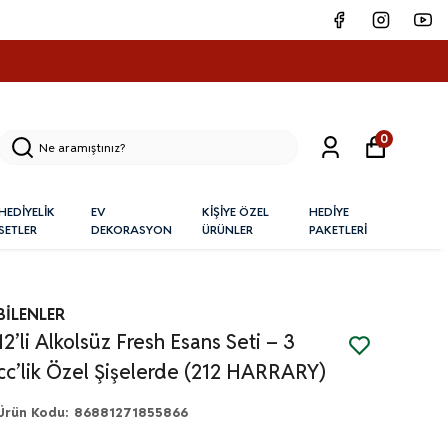
0
HEDİYELİK
EV
KİŞİYE ÖZEL
HEDİYE
SETLER
DEKORASYON
ÜRÜNLER
PAKETLERİ
BİLENLER
12’li Alkolsüz Fresh Esans Seti – 3
cc’lik Özel Şişelerde (212 HARRARY)
Ürün Kodu
:
86881271855866