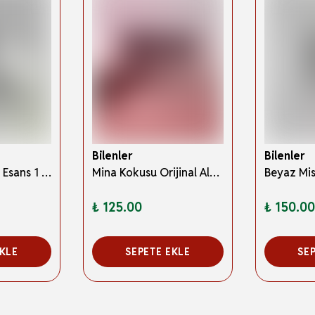
Bilenler
Bilenler
Çiğdem Kokusu Esans 1 Adet – 7 ml Roll-On Şişe, Kalıcı ve Ferah Koku, Alkolsüz Hac&Umre Hediyeliği
Mina Kokusu Orijinal Alkolsüz Esans
₺ 125.00
₺ 150.00
EKLE
SEPETE EKLE
SE