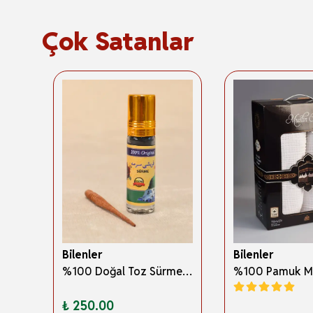
Çok Satanlar
Bilenler
Bilenler
3 Boyutlu Abdest ve Namaz Öğreten Kitapçık Erkek Çocuklar İçin – Eğitici İslami Çocuk Kitabı
%100 Doğal Toz Sürme + Ahşap Sürme Çubuğu | Geleneksel ve Orijinal Göz Sürmesi
₺ 250.00