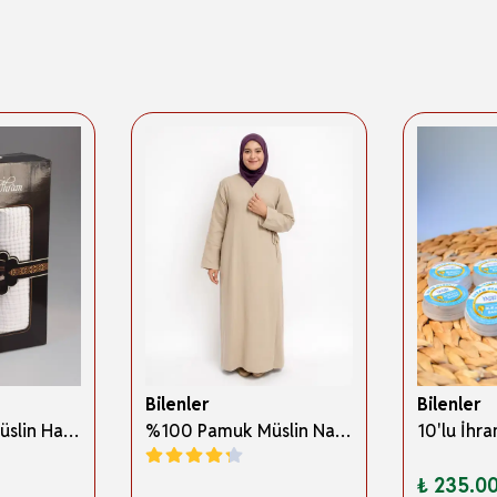
Bilenler
Bilenler
%100 Pamuk Müslin Hac İhramı – Hafif; Dikişsiz ve Antibakteriyel
%100 Pamuk Müslin Namaz Elbisesi Yandan Bağlamalı -Terletmeyen Rahat Kumaş, 36-48 Beden, İbadet Kıyafeti
₺ 235.0