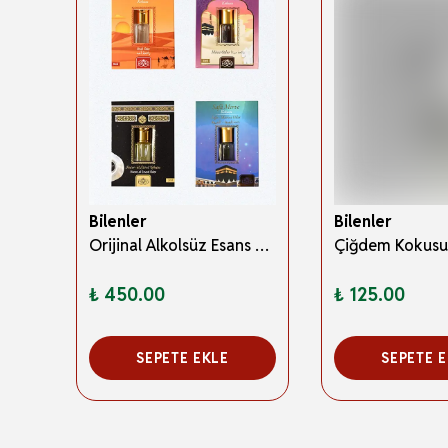
Bilenler
Bilenler
Buhara Esans 2ml 36'lı Paket
Orijinal Alkolsüz Esans Set 4'lü
₺ 450.00
₺ 125.00
SEPETE EKLE
SEPETE 