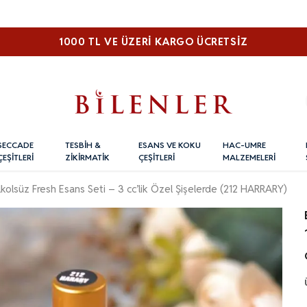
1000 TL VE ÜZERI KARGO ÜCRETSİZ
SECCADE
TESBİH &
ESANS VE KOKU
HAC-UMRE
ÇEŞİTLERİ
ZİKİRMATİK
ÇEŞİTLERİ
MALZEMELERİ
 Alkolsüz Fresh Esans Seti – 3 cc’lik Özel Şişelerde (212 HARRARY)