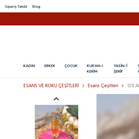
Sipariş Takibi
Blog
KADIN
ERKEK
ÇOCUK
KUR'AN-I
YASİN-İ
KERİM
ŞERİF
ESANS VE KOKU ÇEŞİTLERİ
Esans Çeşitleri
12’li