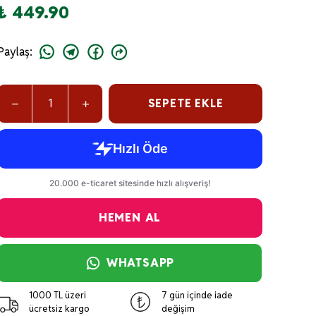
₺ 449.90
Paylaş
:
SEPETE EKLE
HEMEN AL
WHATSAPP
1000 TL üzeri
7 gün içinde iade
ücretsiz kargo
değişim