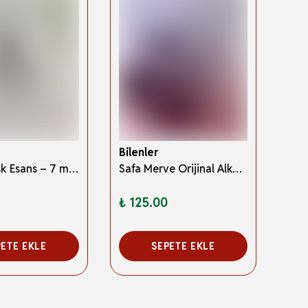
Bilenler
Bile
Beyaz Misk Esans – 7 ml Roll-On Şişe, Kalıcı ve Ferah Koku, Alkolsüz Hac&Umre Hediyeliği
Safa Merve Orijinal Alkolsüz Esans
₺ 125.00
₺ 8
PETE EKLE
SEPETE EKLE