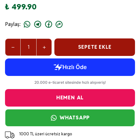
₺ 499.90
Paylaş
:
SEPETE EKLE
HEMEN AL
WHATSAPP
1000 TL üzeri ücretsiz kargo