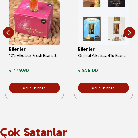
Bilenler
Bilenler
12’li Alkolsüz Fresh Esans Seti – 3 cc’lik Özel Şişelerde (İSKİB)
Orijinal Alkolsüz 4'lü Esans Set
₺ 449.90
₺ 825.00
SEPETE EKLE
SEPETE EKLE
Çok Satanlar