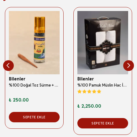
Bilenler
Bilenler
%100 Doğal Toz Sürme + Ahşap Sürme Çubuğu | Geleneksel ve Orijinal Göz Sürmesi
%100 Pamuk Müslin Hac İhramı – Hafif; Dikişsiz ve Antibakteriyel
₺ 250.00
₺ 2,250.00
SEPETE EKLE
SEPETE EKLE