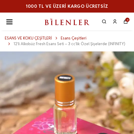
1000 TL VE ÜZERI KARGO ÜCRETSİZ
0
ESANS VE KOKU ÇEŞİTLERİ
Esans Çeşitleri
12’li Alkolsüz Fresh Esans Seti – 3 cc’lik Özel Şişelerde (INFINITY)