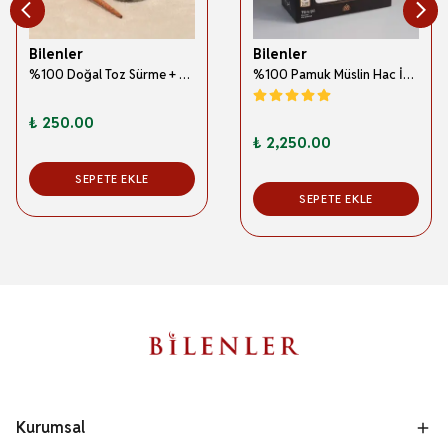
Bilenler
Bilenler
%100 Doğal Toz Sürme + Ahşap Sürme Çubuğu | Geleneksel ve Orijinal Göz Sürmesi
%100 Pamuk Müslin Hac İhramı – Hafif; Dikişsiz ve Antibakteriyel
₺ 250.00
₺ 2,250.00
SEPETE EKLE
SEPETE EKLE
Kurumsal