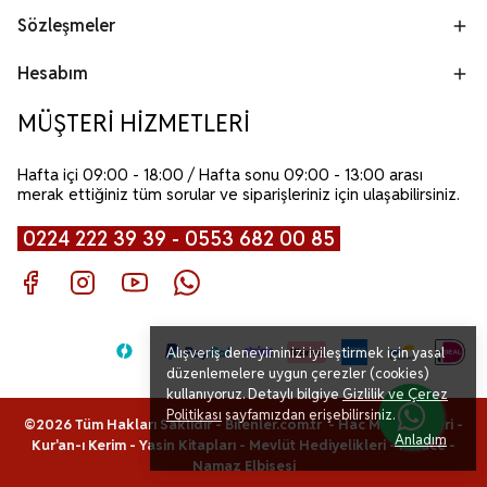
Sözleşmeler
Hesabım
MÜŞTERİ HİZMETLERİ
Hafta içi 09:00 - 18:00 / Hafta sonu 09:00 - 13:00 arası
merak ettiğiniz tüm sorular ve siparişleriniz için ulaşabilirsiniz.
0224 222 39 39 - 0553 682 00 85
Alışveriş deneyiminizi iyileştirmek için yasal
düzenlemelere uygun çerezler (cookies)
kullanıyoruz. Detaylı bilgiye
Gizlilik ve Çerez
Politikası
sayfamızdan erişebilirsiniz.
©2026 Tüm Hakları Saklıdır - Bilenler.com.tr -
Hac Malzemeleri
-
Anladım
Kur'an-ı Kerim
-
Yasin Kitapları
-
Mevlüt Hediyelikleri
-
Ferace
-
Namaz Elbisesi