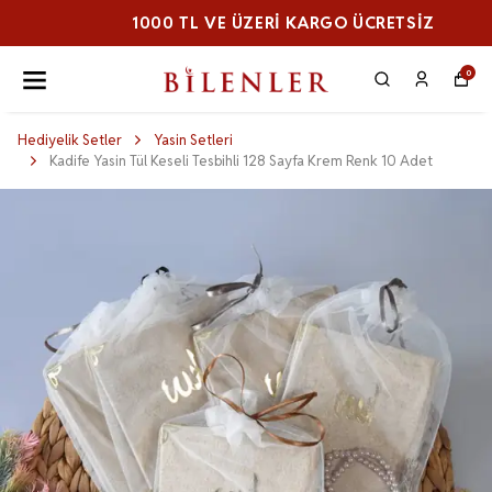
1000 TL VE ÜZERI KARGO ÜCRETSİZ
0
Hediyelik Setler
Yasin Setleri
Kadife Yasin Tül Keseli Tesbihli 128 Sayfa Krem Renk 10 Adet