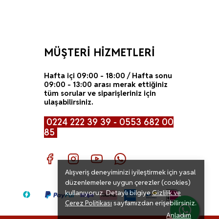
MÜŞTERİ HİZMETLERİ
Hafta içi 09:00 - 18:00 / Hafta sonu
09:00 - 13:00 arası merak ettiğiniz
tüm sorular ve siparişleriniz için
ulaşabilirsiniz.
0224 222 39 39 - 0553 682 00
85
Alışveriş deneyiminizi iyileştirmek için yasal
düzenlemelere uygun çerezler (cookies)
kullanıyoruz. Detaylı bilgiye
Gizlilik ve
Çerez Politikası
sayfamızdan erişebilirsiniz.
Anladım