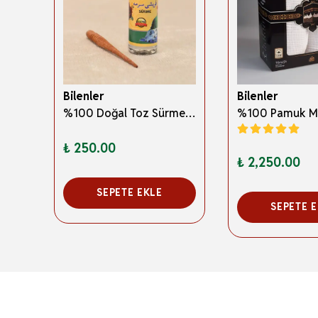
Bilenler
Bilenler
3 Boyutlu Abdest ve Namaz Öğreten Kitapçık Erkek Çocuklar İçin – Eğitici İslami Çocuk Kitabı
%100 Doğal Toz Sürme + Ahşap Sürme Çubuğu | Geleneksel ve Orijinal Göz Sürmesi
₺ 250.00
₺ 2,250.00
SEPETE EKLE
SEPETE 