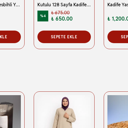
Tül Keseli İnci Tesbihli Yasin Kitabı Çanta Boy Termo Deri Kaplı Yeşil 5 Adet – Arapça; Türkçe Okunuşlu ve Mealli – 128 Sayfa | Hac Umre ve Mevlit Hediyeliği
Kutulu 128 Sayfa Kadife Yasin ve İnci Tesbih Seti Mavi 5 Adet
₺ 675.00
%
4
₺ 650.00
₺ 1,200.
EKLE
SEPETE EKLE
SE