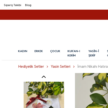
Sipariş Takibi
Blog
KADIN
ERKEK
ÇOCUK
KUR'AN-I
YASİN-İ
KERİM
ŞERİF
Hediyelik Setler
Yasin Setleri
İmam Nikahı Hatıra 