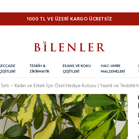
1000 TL VE ÜZERI KARGO ÜCRETSİZ
SECCADE
TESBİH &
ESANS VE KOKU
HAC-UMRE
ÇEŞİTLERİ
ZİKİRMATİK
ÇEŞİTLERİ
MALZEMELERİ
Seti – Kadın ve Erkek İçin Özel Hediye Kutusu | Yasinli ve Tesbihli 