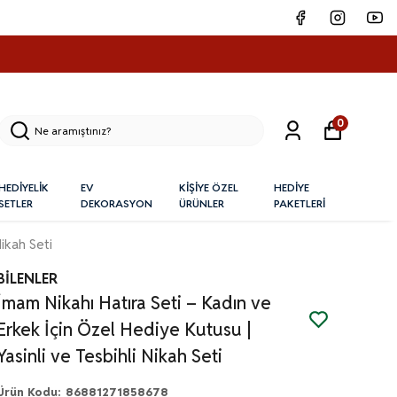
0
HEDİYELİK
EV
KİŞİYE ÖZEL
HEDİYE
SETLER
DEKORASYON
ÜRÜNLER
PAKETLERİ
Nikah Seti
BİLENLER
İmam Nikahı Hatıra Seti – Kadın ve
Erkek İçin Özel Hediye Kutusu |
Yasinli ve Tesbihli Nikah Seti
Ürün Kodu
:
86881271858678