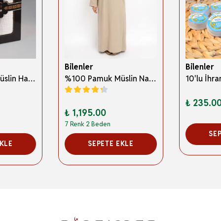
Bilenler
Bilenler
%100 Pamuk Müslin Hac İhramı – Hafif; Dikişsiz ve Antibakteriyel
%100 Pamuk Müslin Namaz Elbisesi Yandan Bağlamalı -Terletmeyen Rahat Kumaş, 36-48 Beden, İbadet Kıyafeti
₺ 235.0
₺ 1,195.00
7 Renk 2 Beden
SE
EKLE
SEPETE EKLE