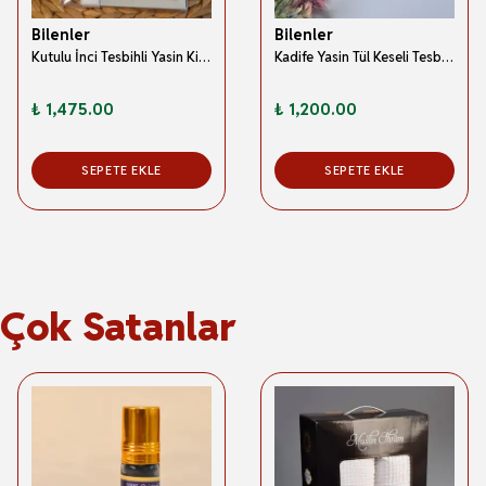
Bilenler
Bilenler
Kutulu İnci Tesbihli Yasin Kitabı Çanta Boy Termo Deri Kaplı Beyaz 5 Adet– Arapça; Türkçe Okunuşlu ve Mealli – 128 Sayfa | Hac Umre ve Mevlit Hediyeliği
Kadife Yasin Tül Keseli Tesbihli 128 Sayfa Kırmızı Renk 10 Adet
₺ 1,475.00
₺ 1,200.00
SEPETE EKLE
SEPETE EKLE
Çok Satanlar