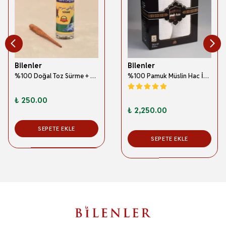
Bilenler
Bilenler
%100 Doğal Toz Sürme + Ahşap Sürme Çubuğu | Geleneksel ve Orijinal Göz Sürmesi
%100 Pamuk Müslin Hac İhramı – Hafif; Dikişsiz ve Antibakteriyel
₺ 250.00
₺ 2,250.00
SEPETE EKLE
SEPETE EKLE