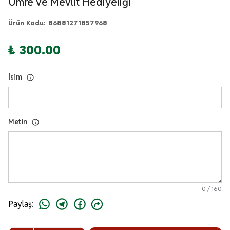
Umre ve Mevlit Hediyeliği
Ürün Kodu
:
86881271857968
₺ 300.00
İsim
Metin
0
/
160
Paylaş
: