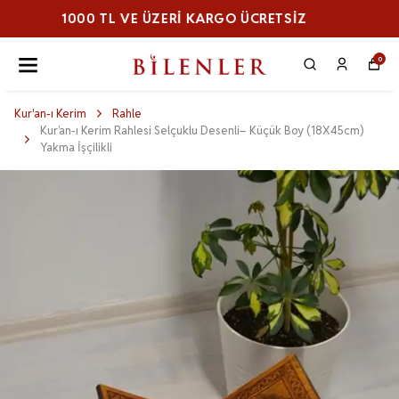
1000 TL VE ÜZERI KARGO ÜCRETSİZ
0
Kur'an-ı Kerim
Rahle
Kur’an-ı Kerim Rahlesi Selçuklu Desenli– Küçük Boy (18X45cm)
Yakma İşçilikli