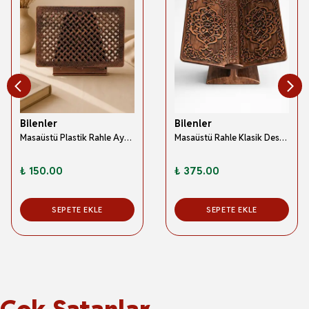
Bilenler
Bilenler
Masaüstü Plastik Rahle Ayarlanabilir 32x25 cm Bronz
Masaüstü Rahle Klasik Desenli Kur’an-ı Kerim Rahle Bronz
₺ 150.00
₺ 375.00
SEPETE EKLE
SEPETE EKLE
Çok Satanlar