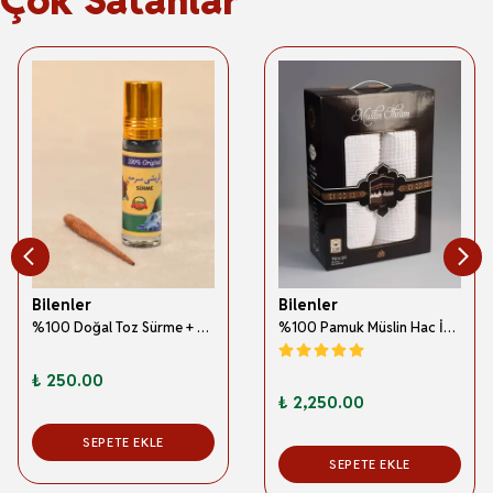
Bilenler
Bilenler
%100 Doğal Toz Sürme + Ahşap Sürme Çubuğu | Geleneksel ve Orijinal Göz Sürmesi
%100 Pamuk Müslin Hac İhramı – Hafif; Dikişsiz ve Antibakteriyel
₺ 250.00
₺ 2,250.00
SEPETE EKLE
SEPETE EKLE