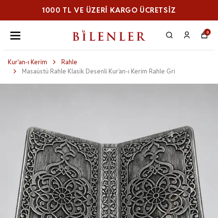
1000 TL VE ÜZERI KARGO ÜCRETSİZ
0
Kur'an-ı Kerim
Rahle
Masaüstü Rahle Klasik Desenli Kur’an-ı Kerim Rahle Gri