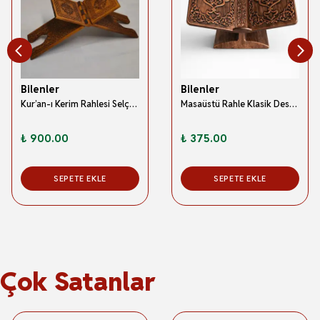
Bilenler
Bilenler
Kur’an-ı Kerim Rahlesi Selçuklu Desenli– Küçük Boy (18X45cm) Yakma İşçilikli
Masaüstü Rahle Klasik Desenli Kur’an-ı Kerim Rahle Bronz
₺ 900.00
₺ 375.00
SEPETE EKLE
SEPETE EKLE
Çok Satanlar