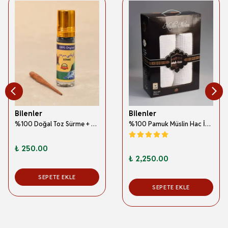
Bilenler
Bilenler
%100 Doğal Toz Sürme + Ahşap Sürme Çubuğu | Geleneksel ve Orijinal Göz Sürmesi
%100 Pamuk Müslin Hac İhramı – Hafif; Dikişsiz ve Antibakteriyel
₺ 250.00
₺ 2,250.00
SEPETE EKLE
SEPETE EKLE