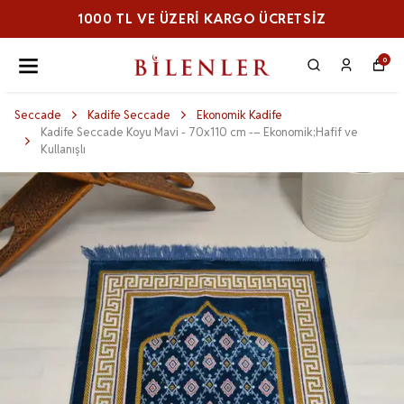
1000 TL VE ÜZERI KARGO ÜCRETSİZ
0
Seccade
Kadife Seccade
Ekonomik Kadife
Kadife Seccade Koyu Mavi - 70x110 cm -– Ekonomik;Hafif ve
Kullanışlı