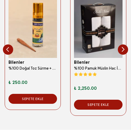
Bilenler
Bilenler
%100 Doğal Toz Sürme + Ahşap Sürme Çubuğu | Geleneksel ve Orijinal Göz Sürmesi
%100 Pamuk Müslin Hac İhramı – Hafif; Dikişsiz ve Antibakteriyel
₺ 250.00
₺ 2,250.00
SEPETE EKLE
SEPETE EKLE