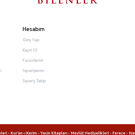
Hesabım
Giriş Yap
Kayıt Ol
Favorilerim
ı
Siparişlerim
Sipariş Takip
leri
-
Kur'an-ı Kerim
-
Yasin Kitapları
-
Mevlüt Hediyelikleri
-
Ferace
-
Na