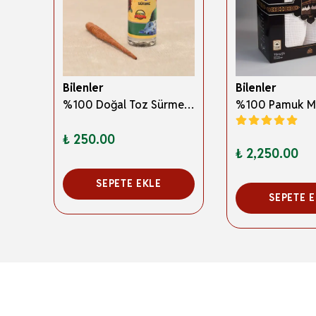
Bilenler
Bilenler
3 Boyutlu Abdest ve Namaz Öğreten Kitapçık Erkek Çocuklar İçin – Eğitici İslami Çocuk Kitabı
%100 Doğal Toz Sürme + Ahşap Sürme Çubuğu | Geleneksel ve Orijinal Göz Sürmesi
₺ 250.00
₺ 2,250.00
SEPETE EKLE
SEPETE 