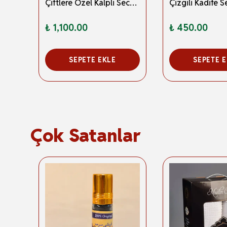
Mihrap Desenli Kadife Seccade Siyah K0225
Çiftlere Özel Kalpli Seccade -Eşli Seccade Kırmızı-Beyaz
₺ 1,100.00
₺ 450.00
SEPETE EKLE
SEPETE 
Çok Satanlar