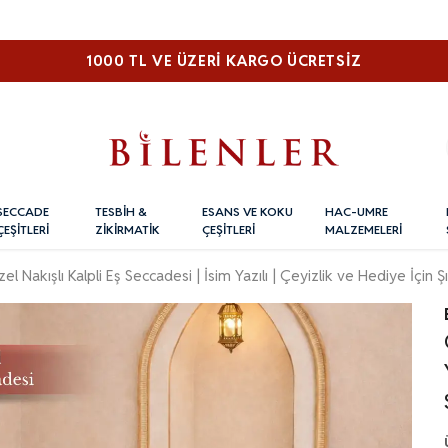
1000 TL VE ÜZERI KARGO ÜCRETSİZ
SECCADE
TESBİH &
ESANS VE KOKU
HAC-UMRE
ÇEŞİTLERİ
ZİKİRMATİK
ÇEŞİTLERİ
MALZEMELERİ
el Nakışlı Kalpli Eş Seccadesi | İsim Yazılı | Çeyizlik ve Hediye İçin 