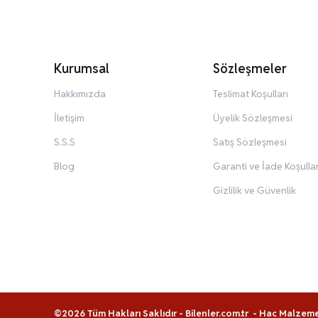
Kurumsal
Sözleşmeler
Hakkımızda
Teslimat Koşulları
İletişim
Üyelik Sözleşmesi
S.S.S
Satış Sözleşmesi
Blog
Garanti ve İade Koşullar
Gizlilik ve Güvenlik
©2026 Tüm Hakları Saklıdır - Bilenler.com.tr -
Hac Malzeme