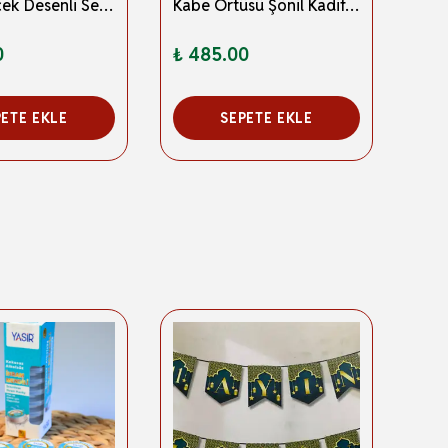
Kadife Çiçek Desenli Seccade Petrol Mavisi
Kabe Örtüsü Şönil Kadife Seccade Pembe Renk
0
₺ 485.00
₺ 4
PETE EKLE
SEPETE EKLE