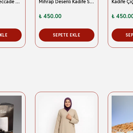
Çizgili Kadife Seccade Bordo
Mihrap Desenli Kadife Seccade Lacivert K0225
₺ 450.00
₺ 450.0
EKLE
SEPETE EKLE
SE