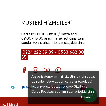
MÜŞTERİ HİZMETLERİ
Hafta içi 09:00 - 18:00 / Hafta sonu
09:00 - 13:00 arası merak ettiğiniz tüm
sorular ve siparişleriniz için ulaşabilirsiniz.
0224 222 39 39 - 0553 682 00
85
Alışveriş deneyiminizi iyileştirmek için yasal
düzenlemelere uygun çerezler (cookies)
kullanıyoruz. Detaylı bilgiye
Gizlilik ve
Çerez Politikası
sayfamızdan erişebilirsiniz.
Anladım
maz Elbisesi