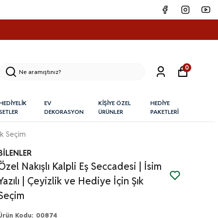
0
HEDİYELİK
EV
KİŞİYE ÖZEL
HEDİYE
SETLER
DEKORASYON
ÜRÜNLER
PAKETLERİ
Şık Seçim
BİLENLER
Özel Nakışlı Kalpli Eş Seccadesi | İsim
Yazılı | Çeyizlik ve Hediye İçin Şık
Seçim
Ürün Kodu
:
00874