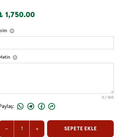
₺ 1,750.00
İsim
Metin
0
/
160
Paylaş
:
SEPETE EKLE