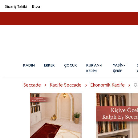
Sipariş Takibi
Blog
KADIN
ERKEK
ÇOCUK
KUR'AN-I
YASİN-İ
KERİM
ŞERİF
Seccade
Kadife Seccade
Ekonomik Kadife
Öz