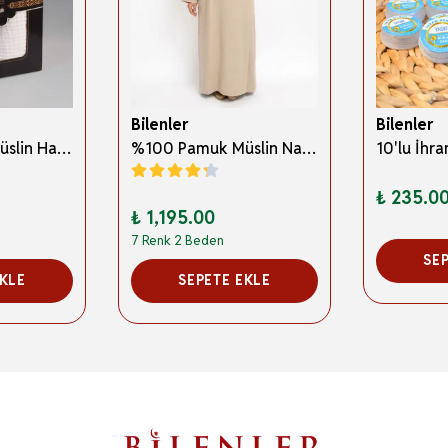
Bilenler
Bilenler
%100 Pamuk Müslin Hac İhramı – Hafif; Dikişsiz ve Antibakteriyel
%100 Pamuk Müslin Namaz Elbisesi Yandan Bağlamalı -Terletmeyen Rahat Kumaş, 36-48 Beden, İbadet Kıyafeti
₺ 235.0
₺ 1,195.00
7 Renk 2 Beden
SE
EKLE
SEPETE EKLE