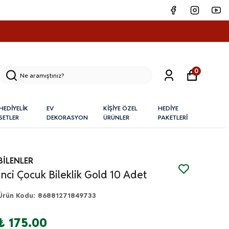
0
HEDİYELİK
EV
KİŞİYE ÖZEL
HEDİYE
SETLER
DEKORASYON
ÜRÜNLER
PAKETLERİ
BİLENLER
İnci Çocuk Bileklik Gold 10 Adet
Ürün Kodu
:
86881271849733
₺ 175.00