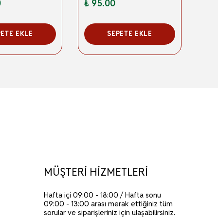
0
₺ 95.00
₺ 4
PETE EKLE
SEPETE EKLE
MÜŞTERİ HİZMETLERİ
Hafta içi 09:00 - 18:00 / Hafta sonu
09:00 - 13:00 arası merak ettiğiniz tüm
sorular ve siparişleriniz için ulaşabilirsiniz.