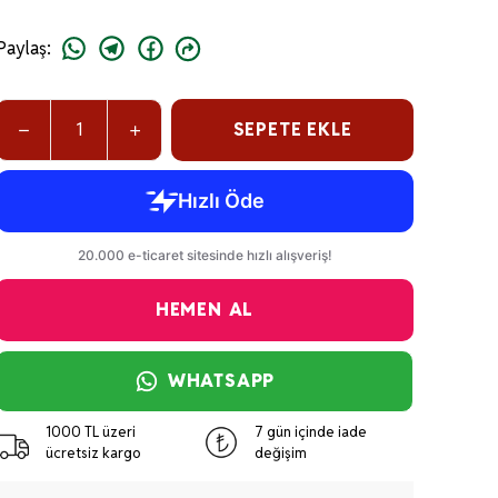
Paylaş
:
SEPETE EKLE
HEMEN AL
WHATSAPP
1000 TL üzeri
7 gün içinde iade
ücretsiz kargo
değişim