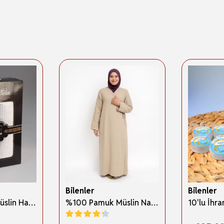
Bilenler
Bilenler
%100 Pamuk Müslin Hac İhramı – Hafif; Dikişsiz ve Antibakteriyel
%100 Pamuk Müslin Namaz Elbisesi Yandan Bağlamalı -Terletmeyen Rahat Kumaş, 36-48 Beden, İbadet Kıyafeti