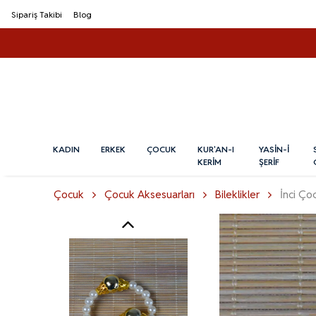
Sipariş Takibi
Blog
KADIN
ERKEK
ÇOCUK
KUR'AN-I
YASİN-İ
KERİM
ŞERİF
Çocuk
Çocuk Aksesuarları
Bileklikler
İnci Ço