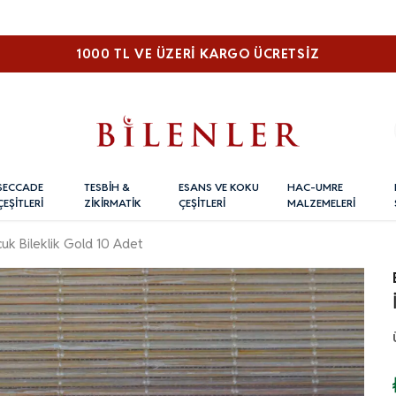
1000 TL VE ÜZERI KARGO ÜCRETSİZ
SECCADE
TESBİH &
ESANS VE KOKU
HAC-UMRE
ÇEŞİTLERİ
ZİKİRMATİK
ÇEŞİTLERİ
MALZEMELERİ
cuk Bileklik Gold 10 Adet