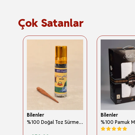
Çok Satanlar
Bilenler
Bilenler
3 Boyutlu Abdest ve Namaz Öğreten Kitapçık Erkek Çocuklar İçin – Eğitici İslami Çocuk Kitabı
%100 Doğal Toz Sürme + Ahşap Sürme Çubuğu | Geleneksel ve Orijinal Göz Sürmesi