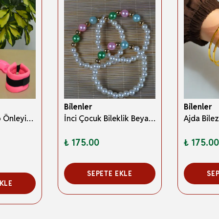
Bilenler
Bilenler
Hac Umre Kayıp Önleyici Güven Çemberi Pembe - Çocuk Güvenlik Bilekliği
İnci Çocuk Bileklik Beyaz 10 Adet
₺ 175.00
₺ 175.00
SEPETE EKLE
SE
EKLE