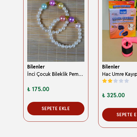
Bilenler
Bilenler
Çeyrek Altın Görünümlü Boncuklu Bileklik – 12 Adet Ayarlanabilir Şık Kadın Bilekliği
İnci Çocuk Bileklik Pembe 10 Adet
₺ 175.00
₺ 325.00
SEPETE EKLE
SEPETE 