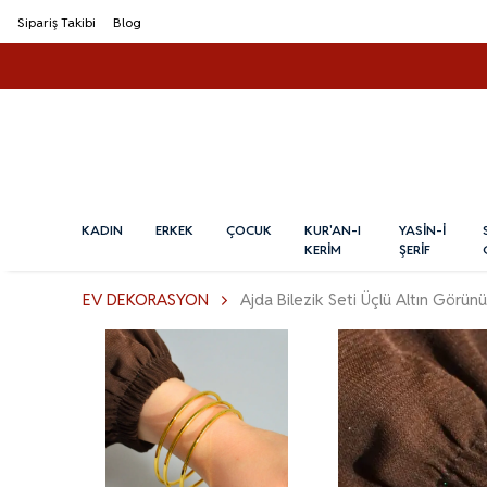
Sipariş Takibi
Blog
KADIN
ERKEK
ÇOCUK
KUR'AN-I
YASİN-İ
KERİM
ŞERİF
EV DEKORASYON
Ajda Bilezik Seti Üçlü Altın Görün