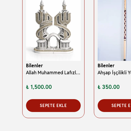
Bilenler
Bilenler
Mühr-ü Şerif Kolyesi – Yuvarlak Metal Kolye Ucu, Silinmez İşlemeli Metal Zincirli Manevi Dua Kolyesi
Allah Muhammed Lafızlı Taşlı Biblo Model 2 – Gümüş Renk Dekoratif İkili Set 26 cm
₺ 1,500.00
₺ 350.00
SEPETE EKLE
SEPETE 