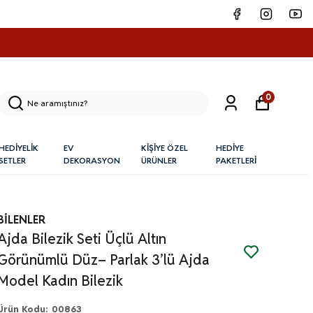
0
HEDİYELİK
EV
KİŞİYE ÖZEL
HEDİYE
SETLER
DEKORASYON
ÜRÜNLER
PAKETLERİ
BİLENLER
Ajda Bilezik Seti Üçlü Altın
Görünümlü Düz– Parlak 3’lü Ajda
Model Kadın Bilezik
Ürün Kodu
:
00863