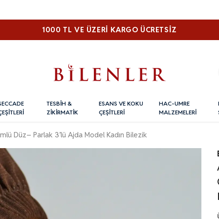
1000 TL VE ÜZERI KARGO ÜCRETSİZ
SECCADE
TESBİH &
ESANS VE KOKU
HAC-UMRE
ÇEŞİTLERİ
ZİKİRMATİK
ÇEŞİTLERİ
MALZEMELERİ
ümlü Düz– Parlak 3’lü Ajda Model Kadın Bilezik