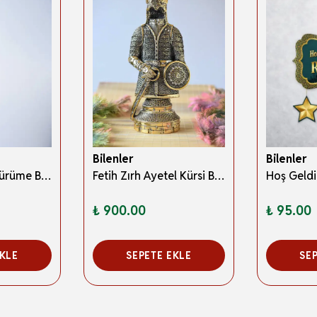
Bilenler
Bilenler
Ahşap İşçilikli Yürüme Bastonu Kahverengi – Zarif ve Dayanıklı
Fetih Zırh Ayetel Kürsi Biblo Orta Boy 11×27 cm– Altın Renk Metal Dekoratif Aksesuar
₺ 900.00
₺ 95.00
EKLE
SEPETE EKLE
SE