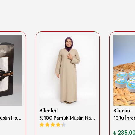
Bilenler
Bilenler
%100 Pamuk Müslin Hac İhramı – Hafif; Dikişsiz ve Antibakteriyel
%100 Pamuk Müslin Namaz Elbisesi Yandan Bağlamalı -Terletmeyen Rahat Kumaş, 36-48 Beden, İbadet Kıyafeti
₺ 235.0