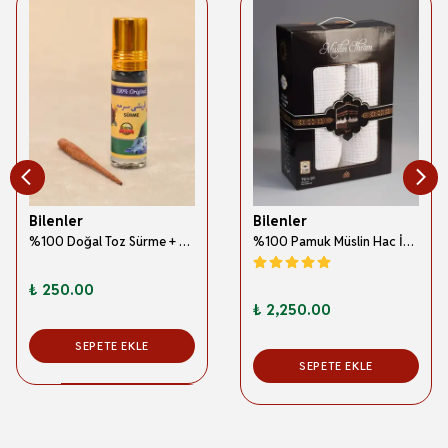
Bilenler
Bilenler
%100 Doğal Toz Sürme + Ahşap Sürme Çubuğu | Geleneksel ve Orijinal Göz Sürmesi
%100 Pamuk Müslin Hac İhramı – Hafif; Dikişsiz ve Antibakteriyel
₺ 250.00
₺ 2,250.00
SEPETE EKLE
SEPETE EKLE