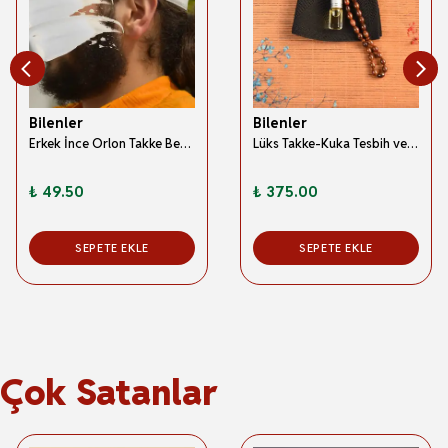
Bilenler
Bilenler
Erkek İnce Orlon Takke Beyaz – Makine İşi El Örmesi; Standart Beden
Lüks Takke-Kuka Tesbih ve Esans Seti Siyah
₺ 49.50
₺ 375.00
SEPETE EKLE
SEPETE EKLE
Çok Satanlar