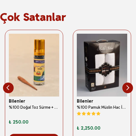
Çok Satanlar
Bilenler
Bilenler
%100 Doğal Toz Sürme + Ahşap Sürme Çubuğu | Geleneksel ve Orijinal Göz Sürmesi
%100 Pamuk Müslin Hac İhramı – Hafif; Dikişsiz ve Antibakteriyel
₺ 250.00
₺ 2,250.00