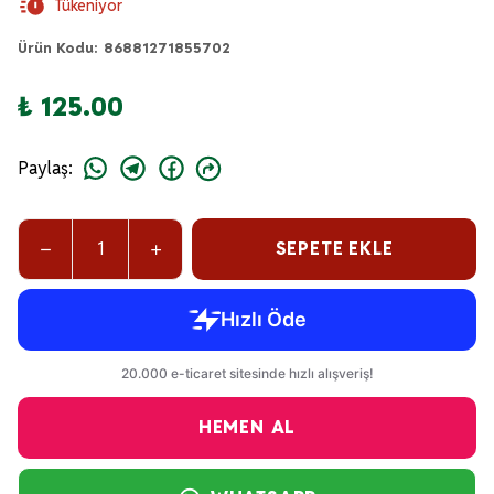
Tükeniyor
Ürün Kodu
:
86881271855702
₺ 125.00
Paylaş
:
SEPETE EKLE
HEMEN AL