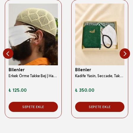
Bilenler
Bilenler
Erkek Örme Takke Bej | Hac ve Umre İçin İdeal Nefes Alabilir Standart Beden Takke
Kadife Yasin, Seccade, Takke ve Tesbihli Erkekler İçin Kutulu Şık Set Yeşil -Hediyelik Mevlitlik Set
₺ 125.00
₺ 350.00
SEPETE EKLE
SEPETE EKLE