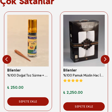
Çok Satanlar
Bilenler
Bilenler
%100 Doğal Toz Sürme + Ahşap Sürme Çubuğu | Geleneksel ve Orijinal Göz Sürmesi
%100 Pamuk Müslin Hac İhramı – Hafif; Dikişsiz ve Antibakteriyel
₺ 250.00
₺ 2,250.00
SEPETE EKLE
SEPETE EKLE