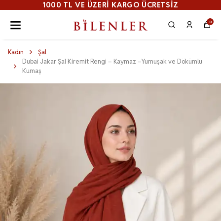
1000 TL VE ÜZERI KARGO ÜCRETSİZ
0
Kadın
Şal
Dubai Jakar Şal Kiremit Rengi – Kaymaz –Yumuşak ve Dökümlü
Kumaş