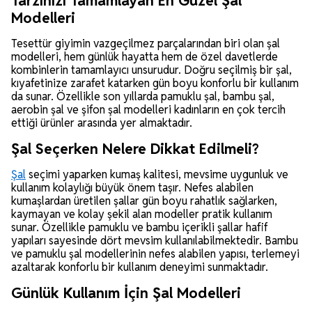
Tarzınızı Tamamlayan En Güzel Şal
Modelleri
Tesettür giyimin vazgeçilmez parçalarından biri olan şal
modelleri, hem günlük hayatta hem de özel davetlerde
kombinlerin tamamlayıcı unsurudur. Doğru seçilmiş bir şal,
kıyafetinize zarafet katarken gün boyu konforlu bir kullanım
da sunar. Özellikle son yıllarda pamuklu şal, bambu şal,
aerobin şal ve şifon şal modelleri kadınların en çok tercih
ettiği ürünler arasında yer almaktadır.
Şal Seçerken Nelere Dikkat Edilmeli?
Şal
seçimi yaparken kumaş kalitesi, mevsime uygunluk ve
kullanım kolaylığı büyük önem taşır. Nefes alabilen
kumaşlardan üretilen şallar gün boyu rahatlık sağlarken,
kaymayan ve kolay şekil alan modeller pratik kullanım
sunar. Özellikle pamuklu ve bambu içerikli şallar hafif
yapıları sayesinde dört mevsim kullanılabilmektedir. Bambu
ve pamuklu şal modellerinin nefes alabilen yapısı, terlemeyi
azaltarak konforlu bir kullanım deneyimi sunmaktadır.
Günlük Kullanım İçin Şal Modelleri