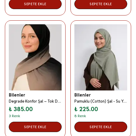
SEPETE EKLE
SEPETE EKLE
Bilenler
Bilenler
Degrade Konfor Şal – Tok Duruşlu, Terletmeyen, Kayma Yapmayan, 4 Mevsim Kullanıma Uygun
Pamuklu (Cotton) Şal - Su Yeşili
₺ 385.00
₺ 225.00
3 Renk
8 Renk
SEPETE EKLE
SEPETE EKLE