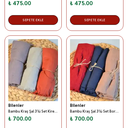
₺ 475.00
₺ 475.00
SEPETE EKLE
SEPETE EKLE
Bilenler
Bilenler
Bambu Kraş Şal 3’lü Set Kiremit/ Bej/ Vizon– 75x210 cm | Nefes Alabilir; Terletmez; Tok Duruşlu Mevsimlik Kumaş
Bambu Kraş Şal 3’lü Set Bordo/ Lacivert/ Vizon– 75x210 cm | Nefes Alabilir; Terletmez; Tok Duruşlu Mevsimlik Kumaş
₺ 700.00
₺ 700.00