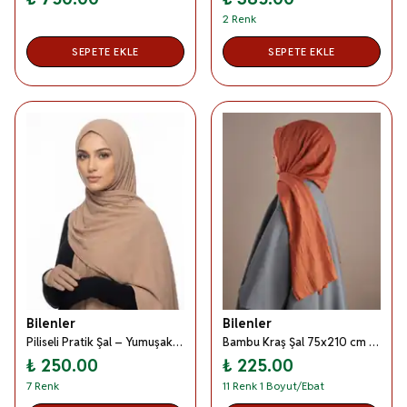
2 Renk
SEPETE EKLE
SEPETE EKLE
Bilenler
Bilenler
Piliseli Pratik Şal – Yumuşak Dokulu, Kolay Şekil Alan
Bambu Kraş Şal 75x210 cm Kayma Yapmaz Dört Mevsim Rahat Kullanım
₺ 250.00
₺ 225.00
7 Renk
11 Renk 1 Boyut/Ebat