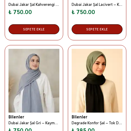
Dubai Jakar Şal Kahverengi – Kaymaz –Yumuşak ve Dökümlü Kumaş
Dubai Jakar Şal Lacivert – Kaymaz –Yumuşak ve Dökümlü Kumaş
₺ 750.00
₺ 750.00
SEPETE EKLE
SEPETE EKLE
Bilenler
Bilenler
Dubai Jakar Şal Gri – Kaymaz –Yumuşak ve Dökümlü Kumaş
Degrade Konfor Şal – Tok Duruşlu, Terletmeyen, Kayma Yapmayan, 4 Mevsim Kullanıma Uygun
₺ 750.00
₺ 385.00