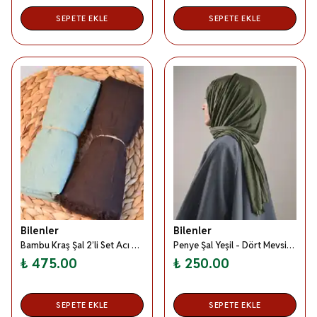
SEPETE EKLE
SEPETE EKLE
Bilenler
Bilenler
Bambu Kraş Şal 2’li Set Acı Kahve/ Su Yeşili– 75x210 cm | Nefes Alabilir; Terletmez; Tok Duruşlu Mevsimlik Kumaş
Penye Şal Yeşil - Dört Mevsim- Yumuşak Dokulu
₺ 475.00
₺ 250.00
SEPETE EKLE
SEPETE EKLE