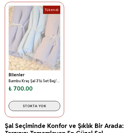
Tükendi
Bilenler
Bambu Kraş Şal 3’lü Set Bej/ Su Yeşili/ Vizon– 75x210 cm | Nefes Alabilir; Terletmez; Tok Duruşlu Mevsimlik Kumaş
₺ 700.00
STOKTA YOK
Şal Seçiminde Konfor ve Şıklık Bir Arada: