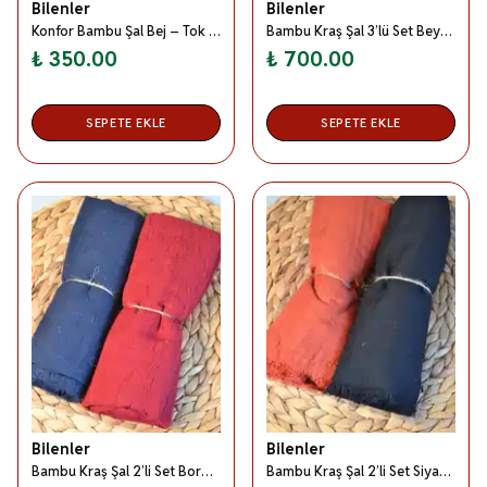
Bilenler
Bilenler
Konfor Bambu Şal Bej – Tok Duruşlu, Kaymaz
Bambu Kraş Şal 3’lü Set Beyaz/Füme/Pembe– 75x210 cm | Nefes Alabilir; Terletmez; Tok Duruşlu Mevsimlik Kumaş
₺ 350.00
₺ 700.00
SEPETE EKLE
SEPETE EKLE
Bilenler
Bilenler
Bambu Kraş Şal 2’li Set Bordo/ Lacivert– 75x210 cm | Nefes Alabilir; Terletmez; Tok Duruşlu Mevsimlik Kumaş
Bambu Kraş Şal 2’li Set Siyah/ Kiremit– 75x210 cm | Nefes Alabilir; Terletmez; Tok Duruşlu Mevsimlik Kumaş