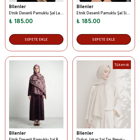
Bilenler
Bilenler
Etnik Desenli Pamuklu Şal Lacivert
Etnik Desenli Pamuklu Şal Siyah
₺ 185.00
₺ 185.00
SEPETE EKLE
SEPETE EKLE
Tükendi
Bilenler
Bilenler
Etnik Desenli Pamuklu Şal Bordo
Dubai Jakar Şal Taş Rengi– Kaymaz –Yumuşak ve Dökümlü Kumaş