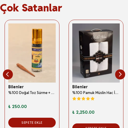
Çok Satanlar
Bilenler
Bilenler
%100 Doğal Toz Sürme + Ahşap Sürme Çubuğu | Geleneksel ve Orijinal Göz Sürmesi
%100 Pamuk Müslin Hac İhramı – Hafif; Dikişsiz ve Antibakteriyel
₺ 250.00
₺ 2,250.00
SEPETE EKLE