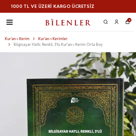
1000 TL VE ÜZERI KARGO ÜCRETSİZ
0
Kur'an-ı Kerim
Kur'an-ı Kerimler
Bilgisayar Hatlı; Renkli; 3’lü Kur'an-ı Kerim Orta Boy