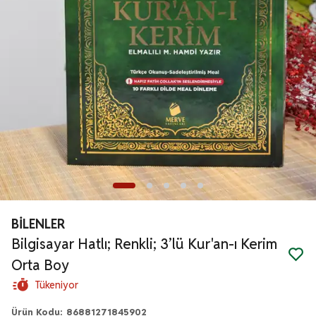
BİLENLER
Bilgisayar Hatlı; Renkli; 3’lü Kur'an-ı Kerim
Orta Boy
Tükeniyor
Ürün Kodu
:
86881271845902