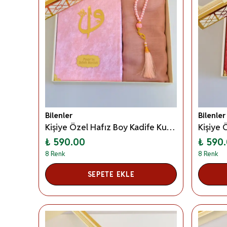
Bilenler
Bilenler
Kişiye Özel Hafız Boy Kadife Kur’an Örtü Tesbih Seti– Özel Kutulu Mevlid, Anneler Günü, Öğretmenler Günü ve Hac–Umre Hediyeliği - Pembe
₺ 590.00
₺ 590
8 Renk
8 Renk
SEPETE EKLE