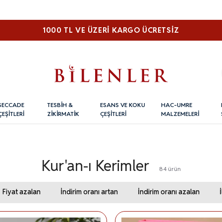
1000 TL VE ÜZERI KARGO ÜCRETSİZ
SECCADE
TESBİH &
ESANS VE KOKU
HAC-UMRE
ÇEŞİTLERİ
ZİKİRMATİK
ÇEŞİTLERİ
MALZEMELERİ
Kur'an-ı Kerimler
84
ürün
Fiyat azalan
İndirim oranı artan
İndirim oranı azalan