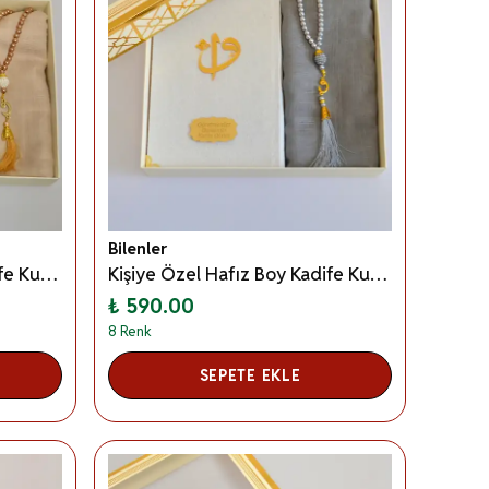
Bilenler
Kişiye Özel Hafız Boy Kadife Kur’an Örtü Tesbih Seti– Özel Kutulu Mevlid, Anneler Günü, Öğretmenler Günü ve Hac–Umre Hediyeliği - Saks Mavisi
Kişiye Özel Hafız Boy Kadife Kur’an Örtü Tesbih Seti– Özel Kutulu Mevlid, Anneler Günü, Öğretmenler Günü ve Hac–Umre Hediyeliği - Gri
₺ 590.00
8 Renk
SEPETE EKLE