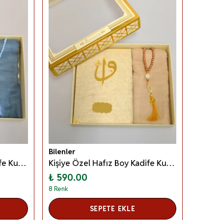
Bilenler
Kişiye Özel Hafız Boy Kadife Kur’an Örtü Tesbih Seti– Özel Kutulu Mevlid, Anneler Günü, Öğretmenler Günü ve Hac–Umre Hediyeliği - Mavi
Kişiye Özel Hafız Boy Kadife Kur’an Örtü Tesbih Seti– Özel Kutulu Mevlid, Anneler Günü, Öğretmenler Günü ve Hac–Umre Hediyeliği - Gold
₺ 590.00
8 Renk
SEPETE EKLE