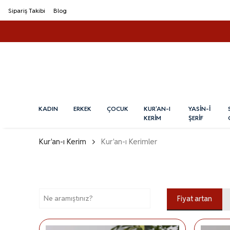
Sipariş Takibi
Blog
KADIN
ERKEK
ÇOCUK
KUR'AN-I
YASİN-İ
KERİM
ŞERİF
Kur'an-ı Kerim
Kur'an-ı Kerimler
Fiyat artan