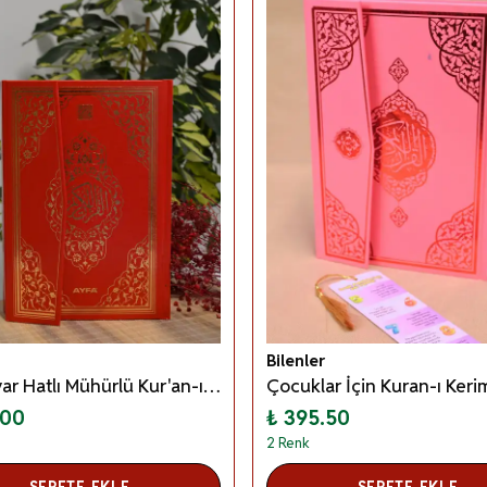
Bilenler
Bilgisayar Hatlı Mühürlü Kur'an-ı Kerim Orta Boy Kırmızı
.00
₺ 395.50
2 Renk
SEPETE EKLE
SEPETE EKLE