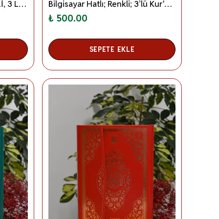
BİLGİSAYAR HATLI, RENKLİ, 3 LÜ KUR AN-I KERİM (ORTA BOY)
Bilgisayar Hatlı; Renkli; 3’lü Kur'an-ı Kerim Orta Boy
₺ 500.00
SEPETE EKLE