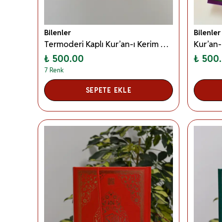
Bilenler
Bilenler
Termoderi Kaplı Kur’an-ı Kerim Orta Boy – 604 Sayfa, Renkli Sayfalar, QR Kodlu Sesli Dinleme Özelliği
₺ 500.00
₺ 500
7 Renk
SEPETE EKLE