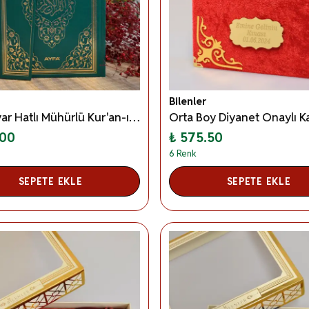
Bilenler
Bilgisayar Hatlı Mühürlü Kur'an-ı Kerim Rahle Boy Yeşil
.00
₺ 575.50
6 Renk
SEPETE EKLE
SEPETE EKLE