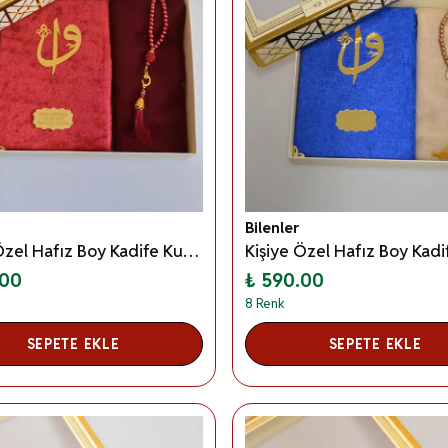
Bilenler
Kişiye Özel Hafız Boy Kadife Kur’an Örtü Tesbih Seti– Özel Kutulu Mevlid, Anneler Günü, Öğretmenler Günü ve Hac–Umre Hediyeliği - Bordo
.00
₺ 590.00
8 Renk
SEPETE EKLE
SEPETE EKLE