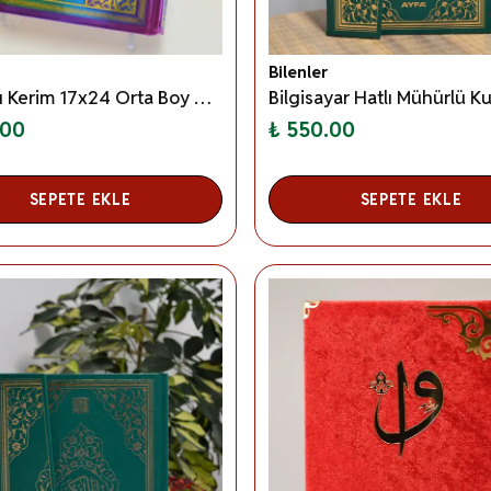
Bilenler
Kur’an-ı Kerim 17x24 Orta Boy Gökkuşağı Rengârenk Kapak ve Sayfalar Kolay Okunur
.00
₺ 550.00
SEPETE EKLE
SEPETE EKLE