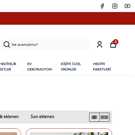
0
HEDİYELİK
EV
KİŞİYE ÖZEL
HEDİYE
SETLER
DEKORASYON
ÜRÜNLER
PAKETLERİ
İlk eklenen
Son eklenen