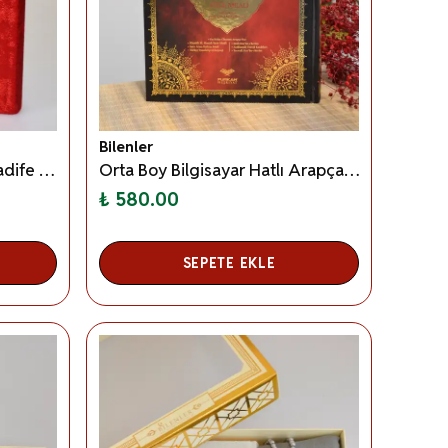
Bilenler
Orta Boy Diyanet Onaylı Kadife Kaplı Kur’an-ı Kerim – 17x24 cm, 604 Sayfa, QR Kodlu Sesli Arapça ve Meal
Orta Boy Bilgisayar Hatlı Arapça 7 Özellikli Kuran-ı Kerim Meali – Elmalılı M. Hamdi Yazır
₺ 580.00
SEPETE EKLE