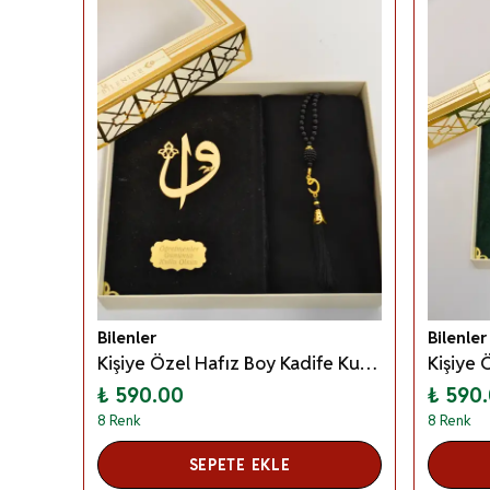
Bilenler
Bilenler
Kişiye Özel Hafız Boy Kadife Kur’an Örtü Tesbih Seti– Özel Kutulu Mevlid, Anneler Günü, Öğretmenler Günü ve Hac–Umre Hediyeliği - Siyah
₺ 590.00
₺ 590
8 Renk
8 Renk
SEPETE EKLE