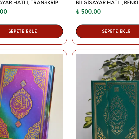
BİLGİSAYAR HATLI, TRANSKRİPTLİ TECVİDLİ, SESLİ ORTA BOY KUR’AN-I KERİM
.00
₺ 500.00
SEPETE EKLE
SEPETE EKLE