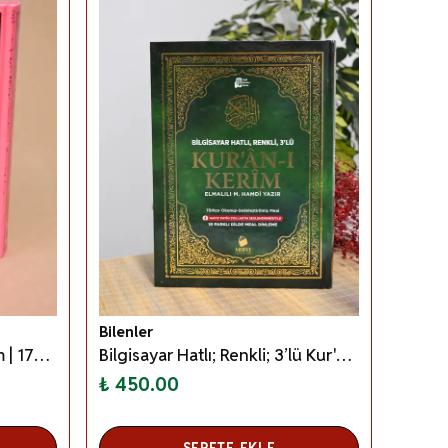
Bilenler
Çocuklar İçin Kuran-ı Kerim | 17x24 cm | Kolay Okunabilir Yazı Stili
Bilgisayar Hatlı; Renkli; 3’lü Kur'an-ı Kerim Rahle Boy
₺ 450.00
SEPETE EKLE