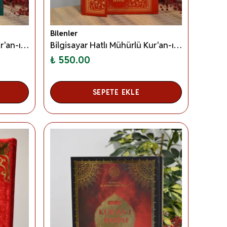
Bilenler
Bilgisayar Hatlı Mühürlü Kur'an-ı Kerim Rahle Boy Yeşil
Bilgisayar Hatlı Mühürlü Kur'an-ı Kerim Rahle Boy Kırmızı
₺ 550.00
SEPETE EKLE