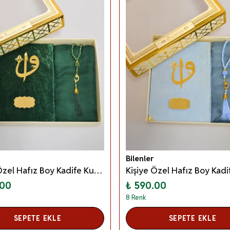
Bilenler
Kişiye Özel Hafız Boy Kadife Kur’an Örtü Tesbih Seti– Özel Kutulu Mevlid, Anneler Günü, Öğretmenler Günü ve Hac–Umre Hediyeliği - Yeşil
.00
₺ 590.00
8 Renk
SEPETE EKLE
SEPETE EKLE