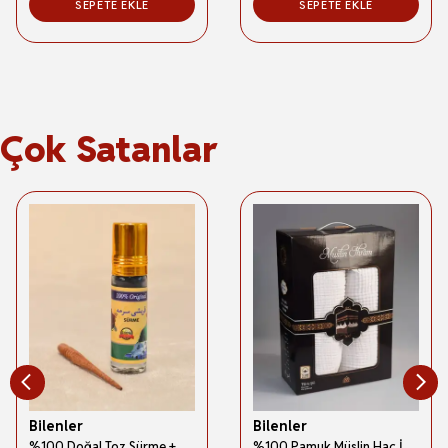
SEPETE EKLE
SEPETE EKLE
Çok Satanlar
Bilenler
Bilenler
%100 Doğal Toz Sürme + Ahşap Sürme Çubuğu | Geleneksel ve Orijinal Göz Sürmesi
%100 Pamuk Müslin Hac İhramı – Hafif; Dikişsiz ve Antibakteriyel