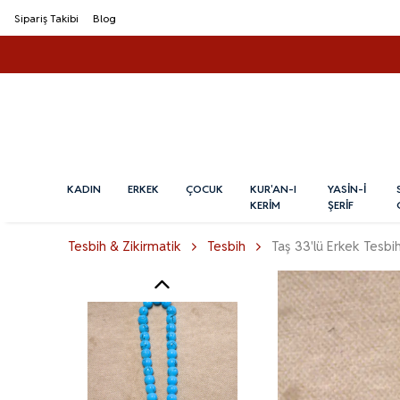
Sipariş Takibi
Blog
KADIN
ERKEK
ÇOCUK
KUR'AN-I
YASİN-İ
KERİM
ŞERİF
Tesbih & Zikirmatik
Tesbih
Taş 33'lü Erkek Tesbi