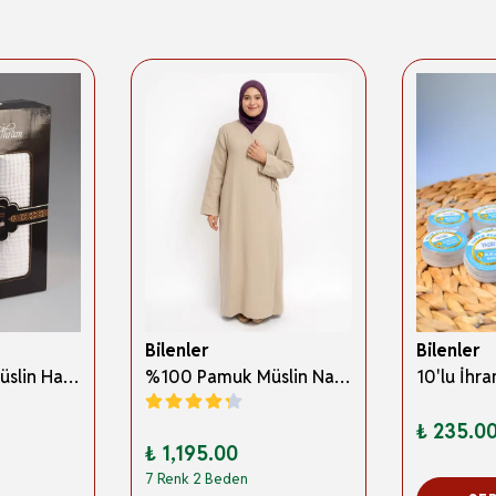
Bilenler
Bilenler
%100 Pamuk Müslin Hac İhramı – Hafif; Dikişsiz ve Antibakteriyel
%100 Pamuk Müslin Namaz Elbisesi Yandan Bağlamalı -Terletmeyen Rahat Kumaş, 36-48 Beden, İbadet Kıyafeti
₺ 235.0
₺ 1,195.00
7 Renk 2 Beden