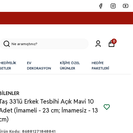
0
HEDİYELİK
EV
KİŞİYE ÖZEL
HEDİYE
SETLER
DEKORASYON
ÜRÜNLER
PAKETLERİ
BİLENLER
Taş 33'lü Erkek Tesbihi Açık Mavi 10
Adet (İmameli - 23 cm; İmamesiz - 13
cm)
Ürün Kodu
:
86881271848841