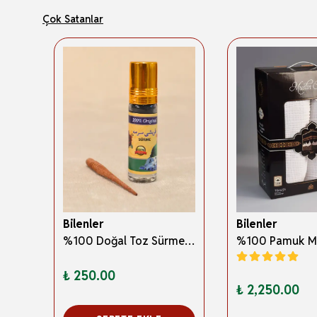
Çok Satanlar
Bilenler
Bilenler
3 Boyutlu Abdest ve Namaz Öğreten Kitapçık Erkek Çocuklar İçin – Eğitici İslami Çocuk Kitabı
%100 Doğal Toz Sürme + Ahşap Sürme Çubuğu | Geleneksel ve Orijinal Göz Sürmesi
₺ 250.00
₺ 2,250.00