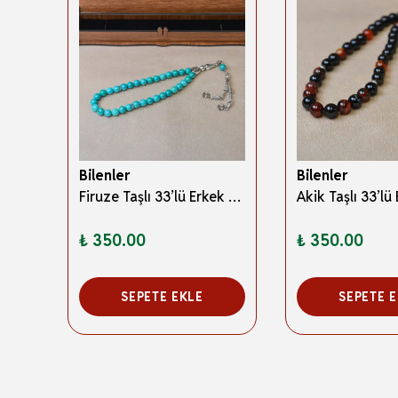
Bilenler
Bilenler
Dijital Zikirmatik Balık Model – Parmak Geçmeli Zikir Sayacı Hafif ve Ergonomik Tasarım
Firuze Taşlı 33’lü Erkek Tesbih – Doğal Taş; Özel Kutulu
₺ 350.00
₺ 350.00
SEPETE EKLE
SEPETE 