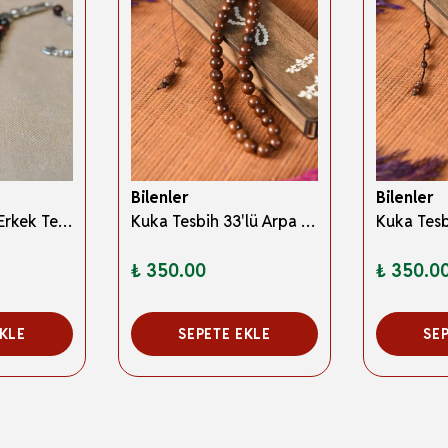
Bilenler
Bilenler
Akik Taşlı 33’lü Erkek Tesbih – Doğal Taş; Özel Ahşap Kutulu
Kuka Tesbih 33'lü Arpa Model
Kuka Tesb
₺ 350.00
₺ 350.0
EKLE
SEPETE EKLE
SE