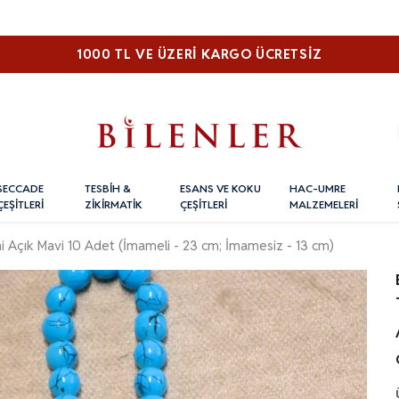
1000 TL VE ÜZERI KARGO ÜCRETSİZ
SECCADE
TESBİH &
ESANS VE KOKU
HAC-UMRE
ÇEŞİTLERİ
ZİKİRMATİK
ÇEŞİTLERİ
MALZEMELERİ
hi Açık Mavi 10 Adet (İmameli - 23 cm; İmamesiz - 13 cm)