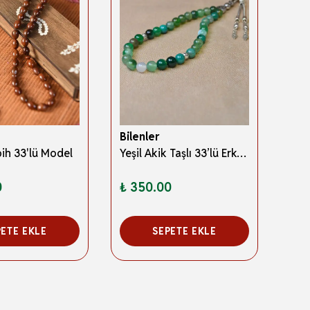
Bilenler
Bile
ih 33'lü Model
Yeşil Akik Taşlı 33’lü Erkek Tesbih – Doğal Taş; Özel Ahşap Kutulu
0
₺ 350.00
₺ 2
5 Re
PETE EKLE
SEPETE EKLE