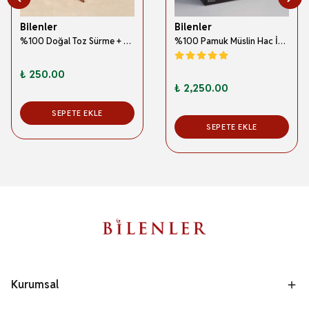
Bilenler
Bilenler
%100 Doğal Toz Sürme + Ahşap Sürme Çubuğu | Geleneksel ve Orijinal Göz Sürmesi
%100 Pamuk Müslin Hac İhramı – Hafif; Dikişsiz ve Antibakteriyel
₺ 250.00
₺ 2,250.00
SEPETE EKLE
SEPETE EKLE
Kurumsal