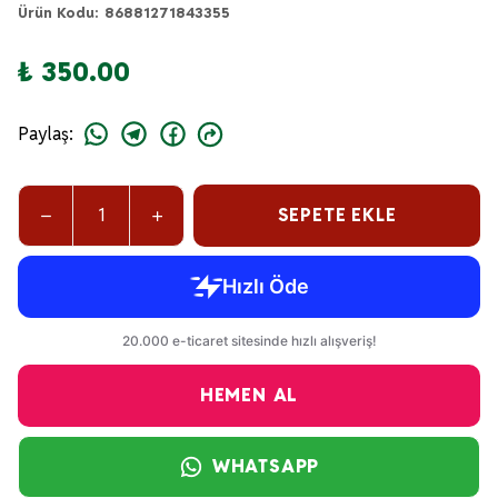
Ürün Kodu
:
86881271843355
₺ 350.00
Paylaş
:
SEPETE EKLE
HEMEN AL
WHATSAPP