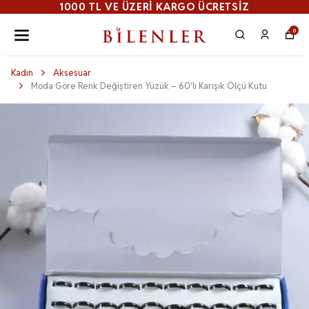
1000 TL VE ÜZERI KARGO ÜCRETSİZ
0
Kadın
Aksesuar
Moda Göre Renk Değiştiren Yüzük – 60'lı Karışık Ölçü Kutu