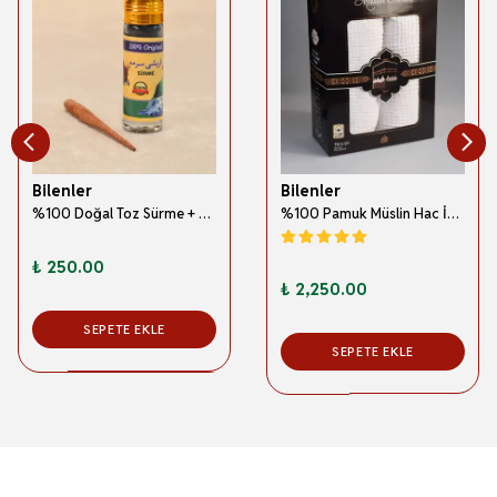
Bilenler
Bilenler
%100 Doğal Toz Sürme + Ahşap Sürme Çubuğu | Geleneksel ve Orijinal Göz Sürmesi
%100 Pamuk Müslin Hac İhramı – Hafif; Dikişsiz ve Antibakteriyel
₺ 250.00
₺ 2,250.00
SEPETE EKLE
SEPETE EKLE