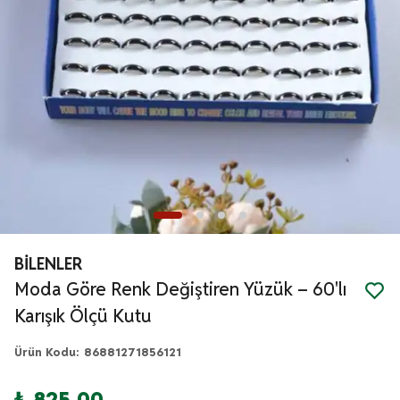
BİLENLER
Moda Göre Renk Değiştiren Yüzük – 60'lı
Karışık Ölçü Kutu
Ürün Kodu
:
86881271856121
₺ 825.00