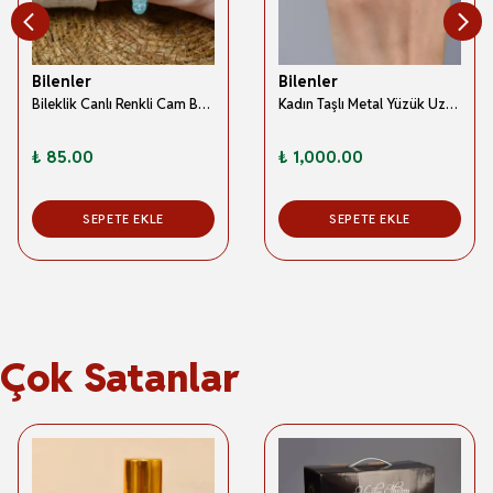
Bilenler
Bilenler
Bileklik Canlı Renkli Cam Boncuk Mavi 3 Adet – Her Bileğe Uyumlu; Şık ve Zarif Aksesuar
Kadın Taşlı Metal Yüzük Uzun Ömürlü; Şık Tasarım (24’lü kutu) Gold
₺ 85.00
₺ 1,000.00
SEPETE EKLE
SEPETE EKLE
Çok Satanlar