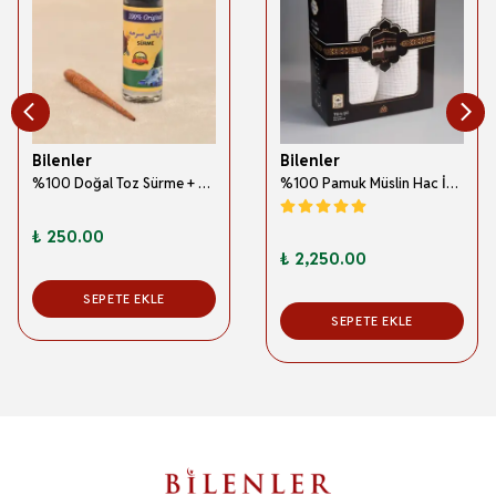
Bilenler
Bilenler
%100 Doğal Toz Sürme + Ahşap Sürme Çubuğu | Geleneksel ve Orijinal Göz Sürmesi
%100 Pamuk Müslin Hac İhramı – Hafif; Dikişsiz ve Antibakteriyel
₺ 250.00
₺ 2,250.00
SEPETE EKLE
SEPETE EKLE