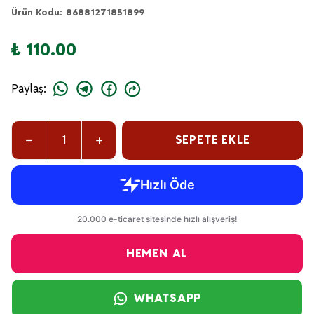
Ürün Kodu
:
86881271851899
₺ 110.00
Paylaş
:
SEPETE EKLE
HEMEN AL
WHATSAPP