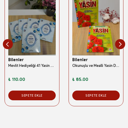
Bilenler
Bilenler
Mevlit Hediyeliği 41 Yasin Bilgisayar Hatlı Türkçe Okunuş Mealli ve Sesli 5 Adet Mavi
Okunuşlu ve Mealli Yasin Dua Kitabı Orta Boy
₺ 110.00
₺ 85.00
SEPETE EKLE
SEPETE EKLE