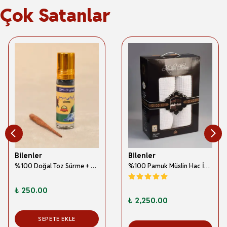
Çok Satanlar
Bilenler
Bilenler
%100 Doğal Toz Sürme + Ahşap Sürme Çubuğu | Geleneksel ve Orijinal Göz Sürmesi
%100 Pamuk Müslin Hac İhramı – Hafif; Dikişsiz ve Antibakteriyel
₺ 250.00
₺ 2,250.00
SEPETE EKLE