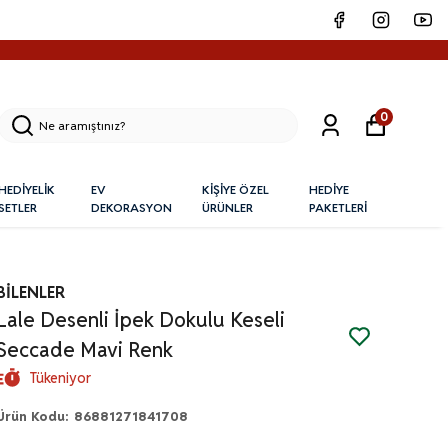
0
HEDİYELİK
EV
KİŞİYE ÖZEL
HEDİYE
SETLER
DEKORASYON
ÜRÜNLER
PAKETLERİ
BİLENLER
Lale Desenli İpek Dokulu Keseli
Seccade Mavi Renk
Tükeniyor
Ürün Kodu
:
86881271841708