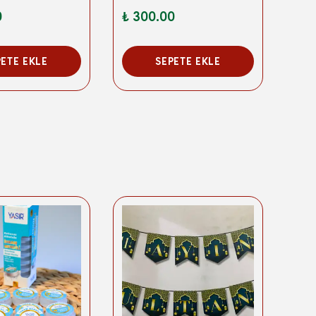
0
₺ 300.00
₺ 3
PETE EKLE
SEPETE EKLE