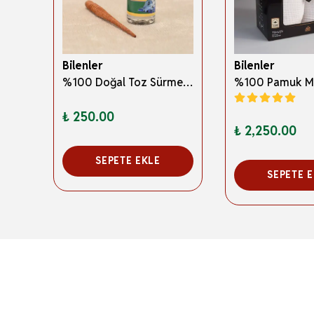
Bilenler
Bilenler
3 Boyutlu Abdest ve Namaz Öğreten Kitapçık Erkek Çocuklar İçin – Eğitici İslami Çocuk Kitabı
%100 Doğal Toz Sürme + Ahşap Sürme Çubuğu | Geleneksel ve Orijinal Göz Sürmesi
₺ 250.00
₺ 2,250.00
SEPETE EKLE
SEPETE 