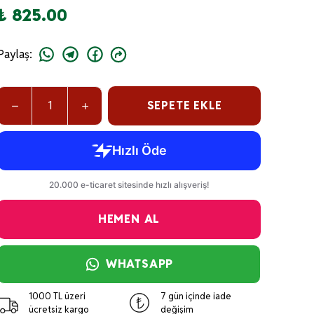
₺ 825.00
Paylaş
:
SEPETE EKLE
HEMEN AL
WHATSAPP
1000 TL üzeri
7 gün içinde iade
ücretsiz kargo
değişim