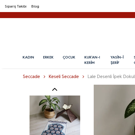
Sipariş Takibi
Blog
KADIN
ERKEK
ÇOCUK
KUR'AN-I
YASİN-İ
KERİM
ŞERİF
Seccade
Keseli Seccade
Lale Desenli İpek Doku