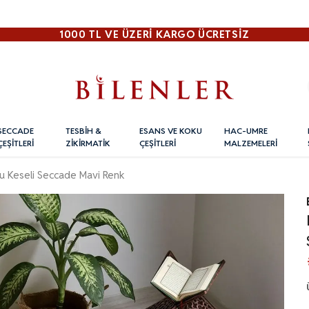
1000 TL VE ÜZERI KARGO ÜCRETSİZ
SECCADE
TESBİH &
ESANS VE KOKU
HAC-UMRE
ÇEŞİTLERİ
ZİKİRMATİK
ÇEŞİTLERİ
MALZEMELERİ
lu Keseli Seccade Mavi Renk