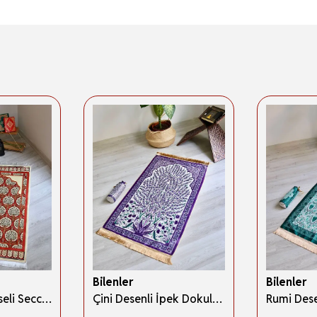
Bilenler
Bilenler
İpek Dokulu Keseli Seccade Çok Renkli- KT01
Çini Desenli İpek Dokulu Keseli Seccade Mor