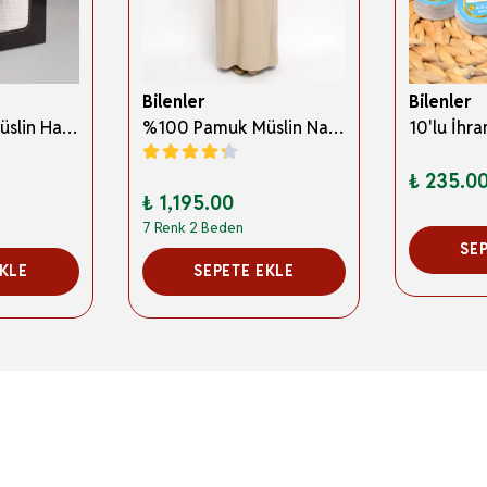
Bilenler
Bilenler
%100 Pamuk Müslin Hac İhramı – Hafif; Dikişsiz ve Antibakteriyel
%100 Pamuk Müslin Namaz Elbisesi Yandan Bağlamalı -Terletmeyen Rahat Kumaş, 36-48 Beden, İbadet Kıyafeti
₺ 235.0
₺ 1,195.00
7 Renk 2 Beden
SE
EKLE
SEPETE EKLE