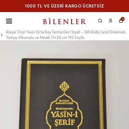
1000 TL VE ÜZERI KARGO ÜCRETSİZ
0
Kişiye Özel Yasin Orta Boy Termo Deri Siyah – QR Kodlu Sesli Dinlemeli,
Türkçe Okunuşlu ve Mealli 17x24 cm 192 Sayfa