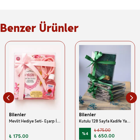
Benzer Ürünler
Bilenler
Bilenler
Mevlit Hediye Seti- Eşarp İnci Tesbih Gül Suyu Özel Kutulu Set Pembe
Kutulu 128 Sayfa Kadife Yasin ve İnci Tesbih Seti Yeşil 5 Adet
₺ 675.00
%
4
₺ 650.00
₺ 175.00