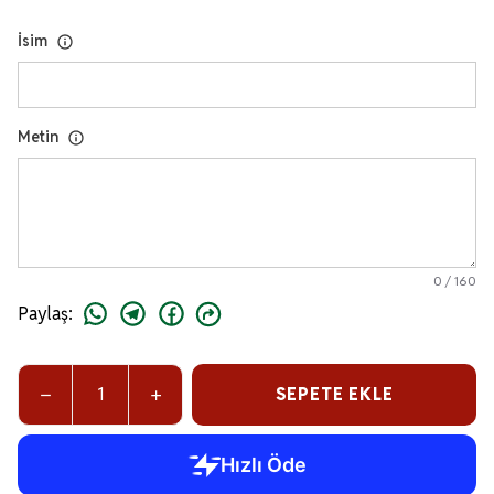
İsim
Metin
0
/
160
Paylaş
:
SEPETE EKLE