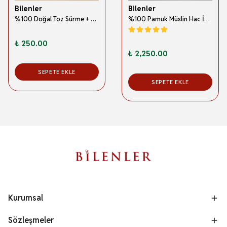
Bilenler
Bilenler
%100 Doğal Toz Sürme + Ahşap Sürme Çubuğu | Geleneksel ve Orijinal Göz Sürmesi
%100 Pamuk Müslin Hac İhramı – Hafif; Dikişsiz ve Antibakteriyel
₺ 250.00
₺ 2,250.00
SEPETE EKLE
SEPETE EKLE
Kurumsal
Sözleşmeler