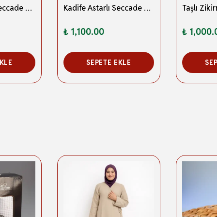
Kadife Astarlı Seccade ve Kristal Tesbih Bordo Özel Kutulu Lüks Hediyelik Çeyizlik Set
Kadife Astarlı Seccade ve Kristal Tesbih Mint Yeşili- Özel Kutulu Lüks Hediyelik Çeyizlik Set
₺ 1,100.00
₺ 1,000.
EKLE
SEPETE EKLE
SE