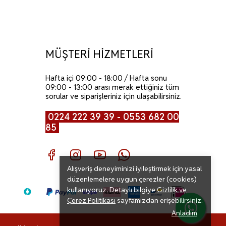
MÜŞTERİ HİZMETLERİ
Hafta içi 09:00 - 18:00 / Hafta sonu
09:00 - 13:00 arası merak ettiğiniz tüm
sorular ve siparişleriniz için ulaşabilirsiniz.
0224 222 39 39 - 0553 682 00
85
Alışveriş deneyiminizi iyileştirmek için yasal
düzenlemelere uygun çerezler (cookies)
kullanıyoruz. Detaylı bilgiye
Gizlilik ve
Çerez Politikası
sayfamızdan erişebilirsiniz.
Anladım