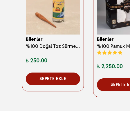
Bilenler
Bilenler
3 Boyutlu Abdest ve Namaz Öğreten Kitapçık Erkek Çocuklar İçin – Eğitici İslami Çocuk Kitabı
%100 Doğal Toz Sürme + Ahşap Sürme Çubuğu | Geleneksel ve Orijinal Göz Sürmesi
₺ 250.00
₺ 2,250.00
SEPETE EKLE
SEPETE 