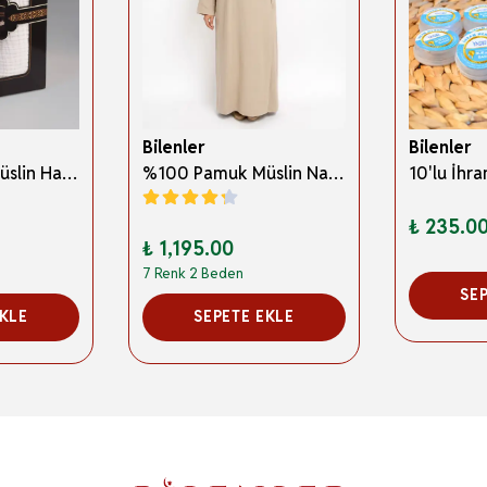
Bilenler
Bilenler
%100 Pamuk Müslin Hac İhramı – Hafif; Dikişsiz ve Antibakteriyel
%100 Pamuk Müslin Namaz Elbisesi Yandan Bağlamalı -Terletmeyen Rahat Kumaş, 36-48 Beden, İbadet Kıyafeti
₺ 235.0
₺ 1,195.00
7 Renk 2 Beden
SE
EKLE
SEPETE EKLE