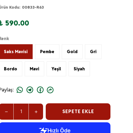
Ürün Kodu
:
00833-R63
₺ 590.00
Renk
Saks Mavisi
Pembe
Gold
Gri
Bordo
Mavi
Yeşil
Siyah
Paylaş
:
SEPETE EKLE