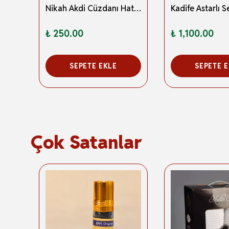
Kadife Astarlı Seccade ve Kristal Tesbih Krem- Özel Kutulu Lüks Hediyelik Çeyizlik Set
Nikah Akdi Cüzdanı Hatıra Defteri – Gelin Damat Bilgi ve Şahit İmzalı
₺ 250.00
₺ 1,100.00
SEPETE EKLE
SEPETE 
Çok Satanlar