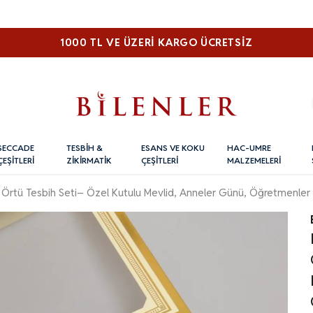
1000 TL VE ÜZERI KARGO ÜCRETSİZ
SECCADE
TESBİH &
ESANS VE KOKU
HAC-UMRE
ÇEŞİTLERİ
ZİKİRMATİK
ÇEŞİTLERİ
MALZEMELERİ
an Örtü Tesbih Seti– Özel Kutulu Mevlid, Anneler Günü, Öğretmenle