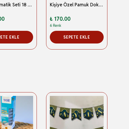
Taşlı Zikirmatik Seti 18 Adet Karışık Renk
Kişiye Özel Pamuk Dokulu Seccade ve İnci Tesbih Özel Hediye Seti
00
₺ 170.00
₺ 1
6 Renk
PETE EKLE
SEPETE EKLE