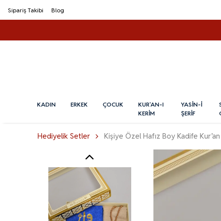
Sipariş Takibi
Blog
KADIN
ERKEK
ÇOCUK
KUR'AN-I
YASİN-İ
KERİM
ŞERİF
Hediyelik Setler
Kişiye Özel Hafız Boy Kadife Kur’