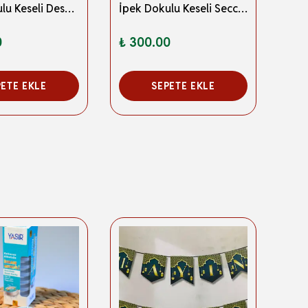
İpek Dokulu Keseli Desenli Seccade Lacivert
İpek Dokulu Keseli Seccade Beyaz
0
₺ 300.00
₺ 3
PETE EKLE
SEPETE EKLE