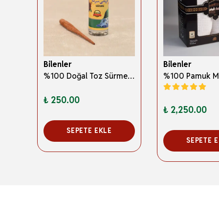
Bilenler
Bilenler
3 Boyutlu Abdest ve Namaz Öğreten Kitapçık Erkek Çocuklar İçin – Eğitici İslami Çocuk Kitabı
%100 Doğal Toz Sürme + Ahşap Sürme Çubuğu | Geleneksel ve Orijinal Göz Sürmesi
₺ 250.00
₺ 2,250.00
SEPETE EKLE
SEPETE 