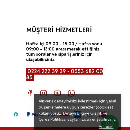
MÜŞTERİ HİZMETLERİ
Hafta içi 09:00 - 18:00 / Hafta sonu
09:00 - 13:00 arası merak ettiğiniz
tüm sorular ve siparişleriniz için
ulaşabilirsiniz.
0224 222 39 39 - 0553 682 00
85
Alışveriş deneyiminizi iyileştirmek için yasal
düzenlemelere uygun çerezler (cookies)
kullanıyoruz. Detaylı bilgiye
Gizlilik ve
Çerez Politikası
sayfamızdan erişebilirsiniz.
Anladım