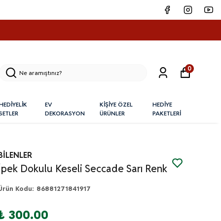
0
HEDİYELİK
EV
KİŞİYE ÖZEL
HEDİYE
SETLER
DEKORASYON
ÜRÜNLER
PAKETLERİ
BİLENLER
İpek Dokulu Keseli Seccade Sarı Renk
Ürün Kodu
:
86881271841917
₺ 300.00