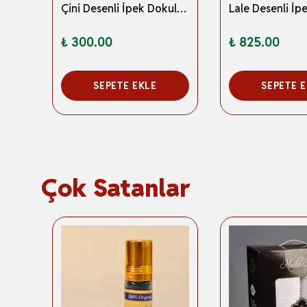
Kilim Desenli İpek Dokulu Keseli Seccade Kahverengi
Çini Desenli İpek Dokulu Keseli Seccade Açık Mavi
₺ 300.00
₺ 825.00
SEPETE EKLE
SEPETE 
Çok Satanlar