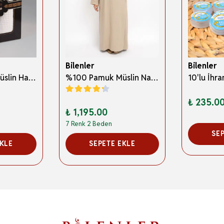
Bilenler
Bilenler
%100 Pamuk Müslin Hac İhramı – Hafif; Dikişsiz ve Antibakteriyel
%100 Pamuk Müslin Namaz Elbisesi Yandan Bağlamalı -Terletmeyen Rahat Kumaş, 36-48 Beden, İbadet Kıyafeti
₺ 235.0
₺ 1,195.00
7 Renk 2 Beden
SE
EKLE
SEPETE EKLE