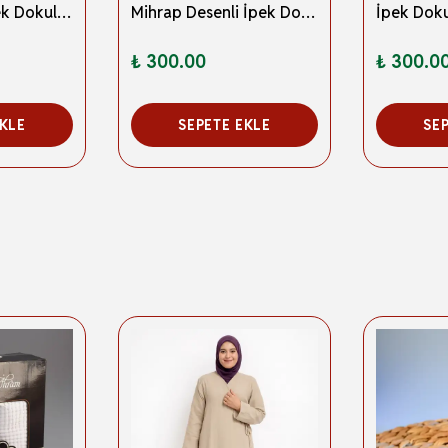
Lale Desenli İpek Dokulu Keseli Seccade Mavi Renk
Mihrap Desenli İpek Dokulu Keseli Seccade Koyu Kırmızı Renk
₺ 300.00
₺ 300.0
EKLE
SEPETE EKLE
SE