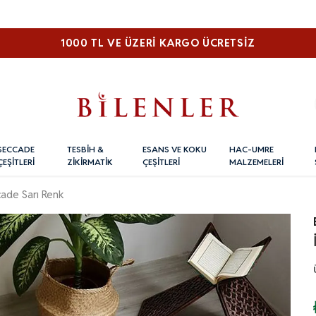
1000 TL VE ÜZERI KARGO ÜCRETSİZ
SECCADE
TESBİH &
ESANS VE KOKU
HAC-UMRE
ÇEŞİTLERİ
ZİKİRMATİK
ÇEŞİTLERİ
MALZEMELERİ
cade Sarı Renk