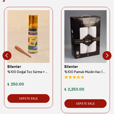
Bilenler
Bilenler
%100 Doğal Toz Sürme + Ahşap Sürme Çubuğu | Geleneksel ve Orijinal Göz Sürmesi
%100 Pamuk Müslin Hac İhramı – Hafif; Dikişsiz ve Antibakteriyel
₺ 250.00
₺ 2,250.00
SEPETE EKLE
SEPETE EKLE