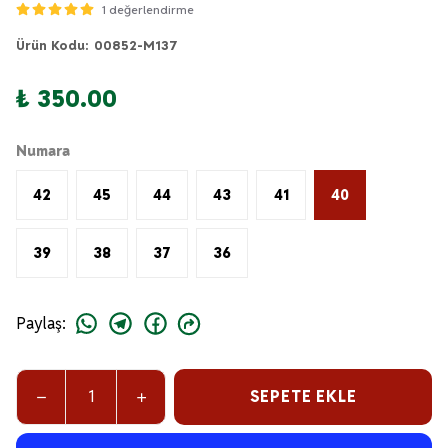
1 değerlendirme
Ürün Kodu
:
00852-M137
₺ 350.00
Numara
42
45
44
43
41
40
39
38
37
36
Paylaş
:
SEPETE EKLE