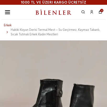
1000 TL VE ÜZERI KARGO ÜCRETSİZ
0
Erkek
Hakiki Koyun Derisi Termal Mest – Su Geçirmez, Kaymaz Tabanlı,
Sıcak Tutmalı Erkek Kadın Mestleri