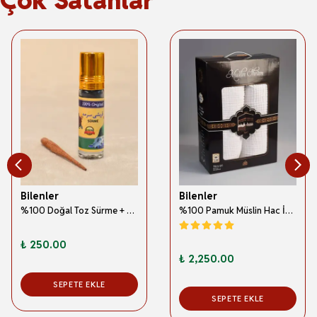
Bilenler
Bilenler
%100 Doğal Toz Sürme + Ahşap Sürme Çubuğu | Geleneksel ve Orijinal Göz Sürmesi
%100 Pamuk Müslin Hac İhramı – Hafif; Dikişsiz ve Antibakteriyel
₺ 250.00
₺ 2,250.00
SEPETE EKLE
SEPETE EKLE