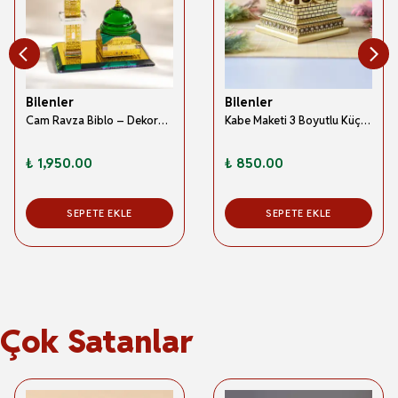
Bilenler
Bilenler
Cam Ravza Biblo – Dekoratif İslami Hediyelik Süs
Kabe Maketi 3 Boyutlu Küçük Boy 10x11 cm
₺ 1,950.00
₺ 850.00
SEPETE EKLE
SEPETE EKLE
Çok Satanlar