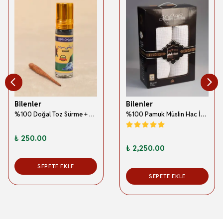
Bilenler
Bilenler
%100 Doğal Toz Sürme + Ahşap Sürme Çubuğu | Geleneksel ve Orijinal Göz Sürmesi
%100 Pamuk Müslin Hac İhramı – Hafif; Dikişsiz ve Antibakteriyel
₺ 250.00
₺ 2,250.00
SEPETE EKLE
SEPETE EKLE