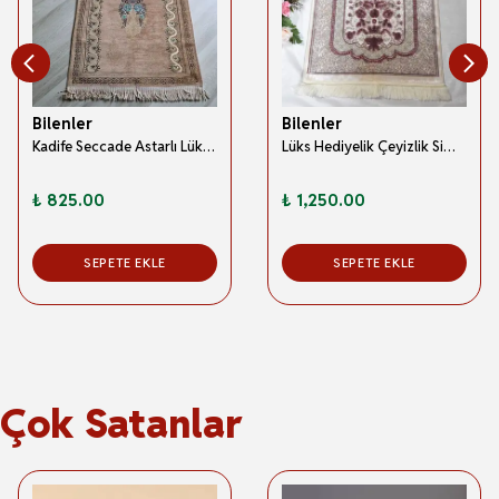
Bilenler
Bilenler
Kadife Seccade Astarlı Lüks Krem 70x110 cm – Çiçek Desenli, Yumuşak Doku
Lüks Hediyelik Çeyizlik Simli Kadife Seccade Pembe
₺ 825.00
₺ 1,250.00
SEPETE EKLE
SEPETE EKLE
Çok Satanlar