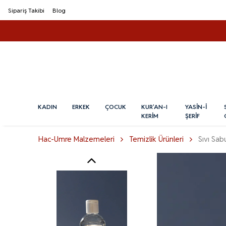
Sipariş Takibi
Blog
KADIN
ERKEK
ÇOCUK
KUR'AN-I
YASİN-İ
KERİM
ŞERİF
Hac-Umre Malzemeleri
Temizlik Ürünleri
Sıvı Sab