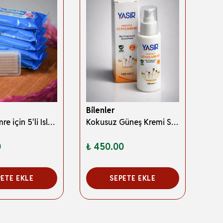
Bilenler
Bile
Hac ve Umre için 5'li Islak Mendil+ Sabun Hediyeli
Kokusuz Güneş Kremi SPF 50+ Hac ve Umre İçin Uygun 100 ml
Kağ
0
₺ 450.00
₺ 2
PETE EKLE
SEPETE EKLE