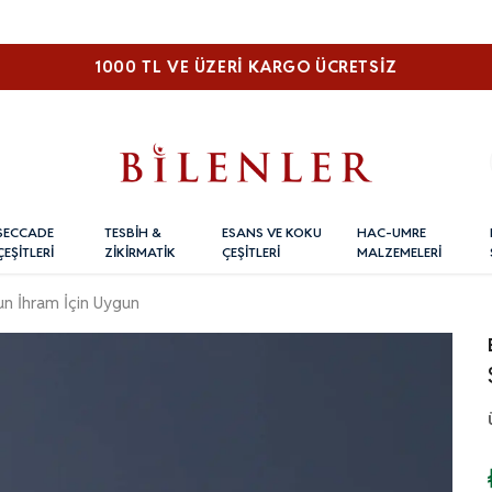
1000 TL VE ÜZERI KARGO ÜCRETSİZ
SECCADE
TESBİH &
ESANS VE KOKU
HAC-UMRE
ÇEŞİTLERİ
ZİKİRMATİK
ÇEŞİTLERİ
MALZEMELERİ
un İhram İçin Uygun