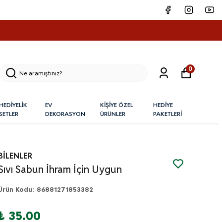
0
HEDİYELİK
EV
KİŞİYE ÖZEL
HEDİYE
SETLER
DEKORASYON
ÜRÜNLER
PAKETLERİ
BİLENLER
Sıvı Sabun İhram İçin Uygun
Ürün Kodu
:
86881271853382
₺ 35.00