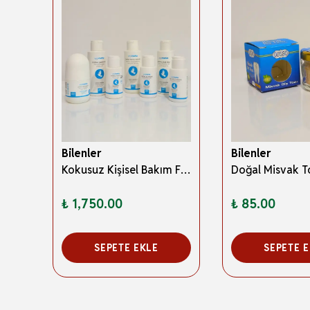
Bilenler
Bilenler
Misvak Diş Fırçası Vidalı + Yedek Parçalı – Doğal Misvak Ucu, Hijyenik ve Pratik Kullanım
Kokusuz Kişisel Bakım Full Set – El ve Güneş Kremi, Vücut Losyonu, Şampuan, Duş Jeli, Sıvı Sabun, Deodorant (Hac & Umre Uyumlu)
₺ 1,750.00
₺ 85.00
SEPETE EKLE
SEPETE 