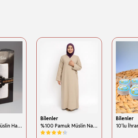
Bilenler
Bilenler
%100 Pamuk Müslin Hac İhramı – Hafif; Dikişsiz ve Antibakteriyel
%100 Pamuk Müslin Namaz Elbisesi Yandan Bağlamalı -Terletmeyen Rahat Kumaş, 36-48 Beden, İbadet Kıyafeti