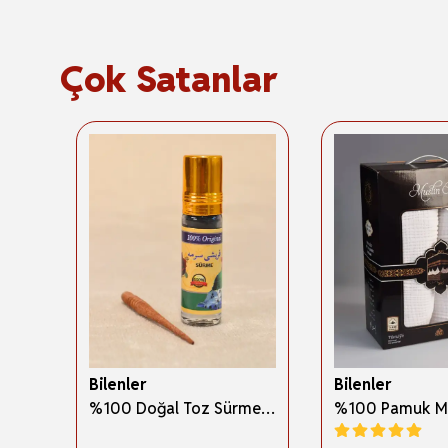
Çok Satanlar
Bilenler
Bilenler
3 Boyutlu Abdest ve Namaz Öğreten Kitapçık Erkek Çocuklar İçin – Eğitici İslami Çocuk Kitabı
%100 Doğal Toz Sürme + Ahşap Sürme Çubuğu | Geleneksel ve Orijinal Göz Sürmesi