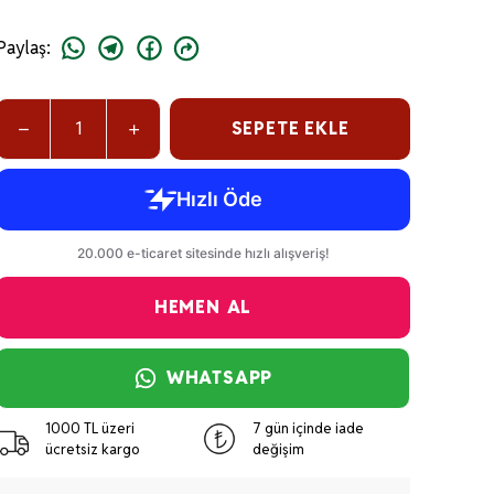
Paylaş
:
SEPETE EKLE
HEMEN AL
WHATSAPP
1000 TL üzeri
7 gün içinde iade
ücretsiz kargo
değişim