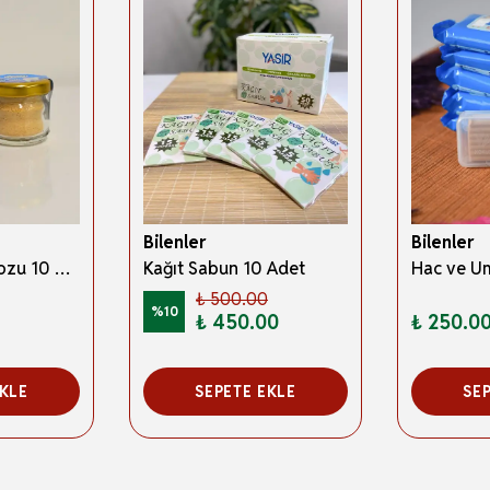
Bilenler
Bilenler
Doğal Misvak Tozu 10 gr – Antimikrobiyal, Ağız ve Diş Bakımı İçin Bitkisel Toz Formül
Kağıt Sabun 10 Adet
₺ 500.00
%
10
₺ 450.00
₺ 250.0
EKLE
SEPETE EKLE
SE