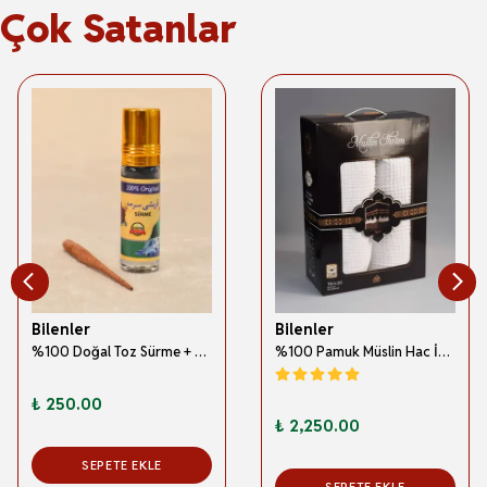
Çok Satanlar
Bilenler
Bilenler
%100 Doğal Toz Sürme + Ahşap Sürme Çubuğu | Geleneksel ve Orijinal Göz Sürmesi
%100 Pamuk Müslin Hac İhramı – Hafif; Dikişsiz ve Antibakteriyel
₺ 250.00
₺ 2,250.00
SEPETE EKLE
SEPETE EKLE