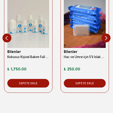
Bilenler
Bilenler
Kokusuz Kişisel Bakım Full Set – El ve Güneş Kremi, Vücut Losyonu, Şampuan, Duş Jeli, Sıvı Sabun, Deodorant (Hac & Umre Uyumlu)
Hac ve Umre için 5'li Islak Mendil+ Sabun Hediyeli
₺ 1,750.00
₺ 250.00
SEPETE EKLE
SEPETE EKLE