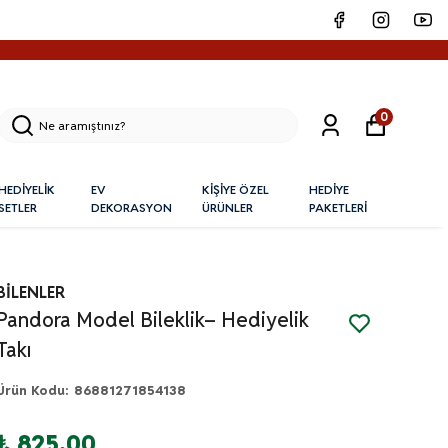
0
HEDİYELİK
EV
KİŞİYE ÖZEL
HEDİYE
SETLER
DEKORASYON
ÜRÜNLER
PAKETLERİ
BİLENLER
Pandora Model Bileklik– Hediyelik
Takı
Ürün Kodu
:
86881271854138
₺ 825.00