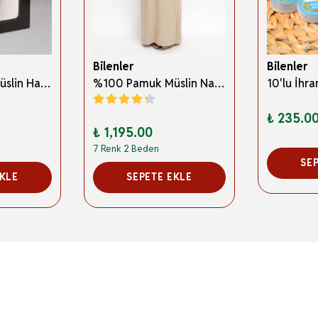
Bilenler
Bilenler
%100 Pamuk Müslin Hac İhramı – Hafif; Dikişsiz ve Antibakteriyel
%100 Pamuk Müslin Namaz Elbisesi Yandan Bağlamalı -Terletmeyen Rahat Kumaş, 36-48 Beden, İbadet Kıyafeti
₺ 235.0
₺ 1,195.00
7 Renk 2 Beden
SE
EKLE
SEPETE EKLE