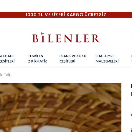
1000 TL VE ÜZERI KARGO ÜCRETSİZ
SECCADE
TESBİH &
ESANS VE KOKU
HAC-UMRE
ÇEŞİTLERİ
ZİKİRMATİK
ÇEŞİTLERİ
MALZEMELERİ
k Takı