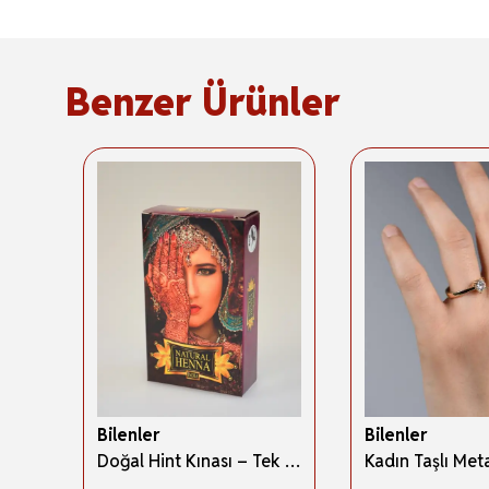
Benzer Ürünler
Bilenler
Bilenler
Bileklik Canlı Renkli Cam Boncuk Fuşya 3 Adet – Her Bileğe Uyumlu; Şık ve Zarif Aksesuar
Doğal Hint Kınası – Tek Kutu Paket 16 gr – Çeyizlik ve Özel Günler İçin Kına