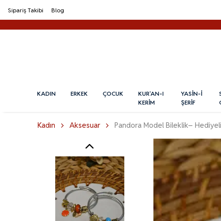
Sipariş Takibi
Blog
KADIN
ERKEK
ÇOCUK
KUR'AN-I
YASİN-İ
KERİM
ŞERİF
Kadın
Aksesuar
Pandora Model Bileklik– Hediyeli