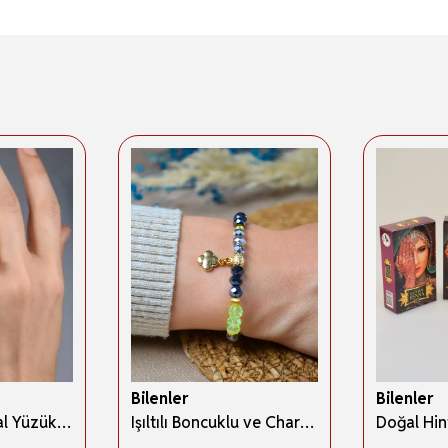
Bilenler
Bilenler
Kadın Taşlı Metal Yüzük Uzun Ömürlü; Şık Tasarım (24’lü kutu) Gold
Işıltılı Boncuklu ve Charm Detaylı Bileklik Çok Renkli – Zarif; Şık ve Farklı Desenlerle Tasarlanmış Özel Aksesuar