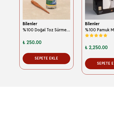
Bilenler
Bilenler
3 Boyutlu Abdest ve Namaz Öğreten Kitapçık Erkek Çocuklar İçin – Eğitici İslami Çocuk Kitabı
%100 Doğal Toz Sürme + Ahşap Sürme Çubuğu | Geleneksel ve Orijinal Göz Sürmesi
₺ 250.00
₺ 2,250.00
SEPETE EKLE
SEPETE 