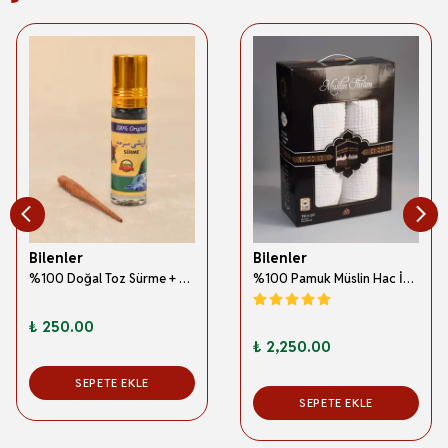
Bilenler
Bilenler
%100 Doğal Toz Sürme + Ahşap Sürme Çubuğu | Geleneksel ve Orijinal Göz Sürmesi
%100 Pamuk Müslin Hac İhramı – Hafif; Dikişsiz ve Antibakteriyel
₺ 250.00
₺ 2,250.00
SEPETE EKLE
SEPETE EKLE