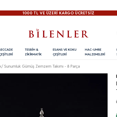
1000 TL VE ÜZERI KARGO ÜCRETSİZ
SECCADE
TESBİH &
ESANS VE KOKU
HAC-UMRE
ÇEŞİTLERİ
ZİKİRMATİK
ÇEŞİTLERİ
MALZEMELERİ
ik/ Sunumluk Gümüş Zemzem Takımı - 8 Parça