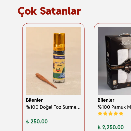
Çok Satanlar
Bilenler
Bilenler
3 Boyutlu Abdest ve Namaz Öğreten Kitapçık Erkek Çocuklar İçin – Eğitici İslami Çocuk Kitabı
%100 Doğal Toz Sürme + Ahşap Sürme Çubuğu | Geleneksel ve Orijinal Göz Sürmesi
₺ 250.00
₺ 2,250.00