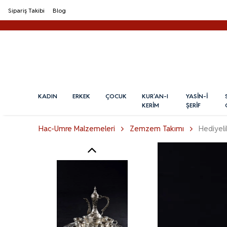
Sipariş Takibi
Blog
KADIN
ERKEK
ÇOCUK
KUR'AN-I
YASİN-İ
KERİM
ŞERİF
Hac-Umre Malzemeleri
Zemzem Takımı
Hediyel