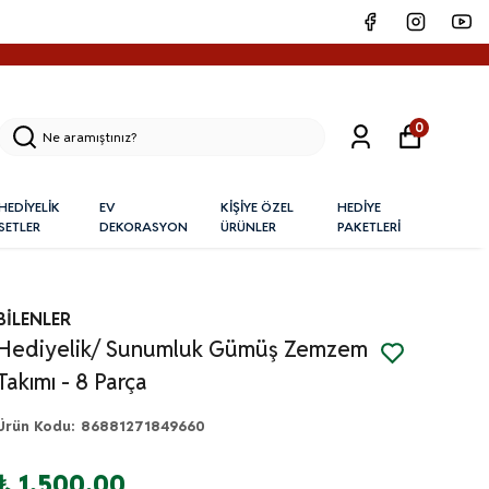
0
HEDİYELİK
EV
KİŞİYE ÖZEL
HEDİYE
SETLER
DEKORASYON
ÜRÜNLER
PAKETLERİ
BİLENLER
Hediyelik/ Sunumluk Gümüş Zemzem
Takımı - 8 Parça
Ürün Kodu
:
86881271849660
₺ 1,500.00