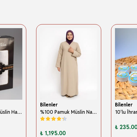
Bilenler
Bilenler
%100 Pamuk Müslin Hac İhramı – Hafif; Dikişsiz ve Antibakteriyel
%100 Pamuk Müslin Namaz Elbisesi Yandan Bağlamalı -Terletmeyen Rahat Kumaş, 36-48 Beden, İbadet Kıyafeti
₺ 235.0
₺ 1,195.00