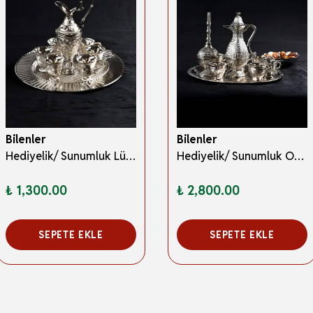
Bilenler
Bilenler
Hediyelik/ Sunumluk Lüks Gümüş Renkli Kaf Zemzem Takımı – 8 Parça
Hediyelik/ Sunumluk Osmanlı Motifli Gümüş Zemzem Takımı – 10 Parça Şık İkram Seti
₺ 1,300.00
₺ 2,800.00
SEPETE EKLE
SEPETE EKLE