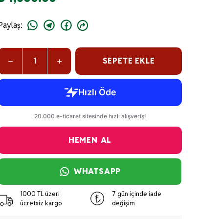
Paylaş
:
SEPETE EKLE
HEMEN AL
WHATSAPP
1000 TL üzeri
7 gün içinde iade
ücretsiz kargo
değişim