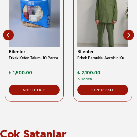
Bilenler
Bilenler
Erkek Kefen Takımı 10 Parça
Erkek Pamuklu Aerobin Kumaş Hac ve Umre Takımı Yeşil -Bol Kesim-Rahat Kalıp
₺ 1,500.00
₺ 2,100.00
6 Beden
SEPETE EKLE
SEPETE EKLE
Çok Satanlar