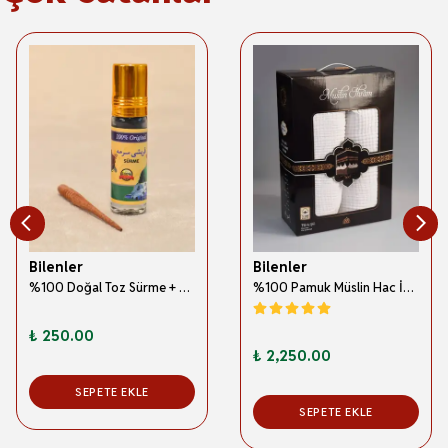
Bilenler
Bilenler
%100 Doğal Toz Sürme + Ahşap Sürme Çubuğu | Geleneksel ve Orijinal Göz Sürmesi
%100 Pamuk Müslin Hac İhramı – Hafif; Dikişsiz ve Antibakteriyel
₺ 250.00
₺ 2,250.00
SEPETE EKLE
SEPETE EKLE