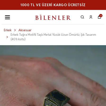
1000 TL VE ÜZERI KARGO ÜCRETSİZ
0
Erkek
Aksesuar
Erkek Tuğra Motifli Taşlı Metal Yüzük Uzun Ömürlü; Şık Tasarım
(40’lı kutu)