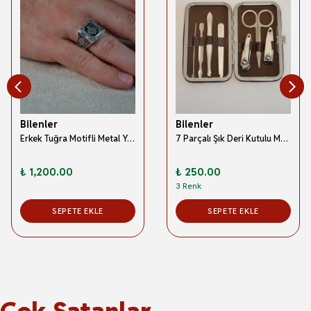
Bilenler
Bilenler
Erkek Tuğra Motifli Metal Yüzük Uzun Ömürlü; Şık Tasarım (40’lı kutu)
7 Parçalı Şık Deri Kutulu Manikür Seti – Çantada Taşınabilir Pratik Tırnak Bakım Seti
₺ 1,200.00
₺ 250.00
3 Renk
SEPETE EKLE
SEPETE EKLE
Çok Satanlar