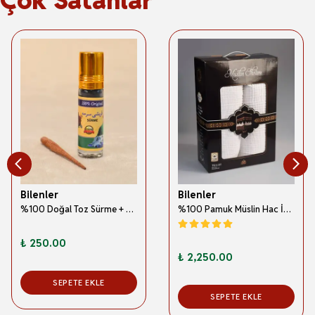
Bilenler
Bilenler
%100 Doğal Toz Sürme + Ahşap Sürme Çubuğu | Geleneksel ve Orijinal Göz Sürmesi
%100 Pamuk Müslin Hac İhramı – Hafif; Dikişsiz ve Antibakteriyel
₺ 250.00
₺ 2,250.00
SEPETE EKLE
SEPETE EKLE