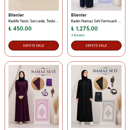
Bilenler
Bilenler
Kadife Yasin, Seccade, Tesbih, Takke Örtü Kadın Erkek Bohça Seti Siyah
Kadın Namaz Seti Fermuarlı Namaz Elbisesi Seccade Örtü Yasin Tesbih Zikirmatik Set - Lacivert
₺ 450.00
₺ 1,275.00
3 Beden
SEPETE EKLE
SEPETE EKLE