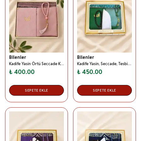
Bilenler
Bilenler
Kadife Yasin Örtü Seccade Kadın Seti Pembe– Hediyelik Mevlitlik Set
Kadife Yasin, Seccade, Tesbih, Takke Örtü Kadın Erkek Bohça Seti Yeşil
₺ 400.00
₺ 450.00
SEPETE EKLE
SEPETE EKLE