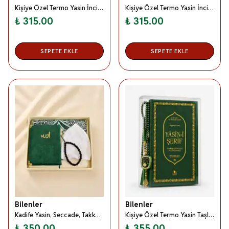
Kişiye Özel Termo Yasin İnci Tesbih Seti Lacivert- Orta Boy Kutulu Set
Kişiye Özel Termo Yasin İnci Tesbih Seti Yeşil- Orta Boy Kutulu Set
₺ 315.00
₺ 315.00
SEPETE EKLE
SEPETE EKLE
Bilenler
Bilenler
Kadife Yasin, Seccade, Takke ve Tesbihli Erkekler İçin Kutulu Şık Set Yeşil -Hediyelik Mevlitlik Set
Kişiye Özel Termo Yasin Taşlı Zikirmatik İnci Tesbih Seti Yeşil- Orta Boy Kutulu Set
₺ 350.00
₺ 355.00