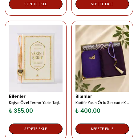
SEPETE EKLE
SEPETE EKLE
Bilenler
Bilenler
Kişiye Özel Termo Yasin Taşlı Zikirmatik İnci Tesbih Seti Beyaz- Orta Boy Kutulu Set
Kadife Yasin Örtü Seccade Kadın Seti Mor– Hediyelik Mevlitlik Set
₺ 355.00
₺ 400.00
SEPETE EKLE
SEPETE EKLE