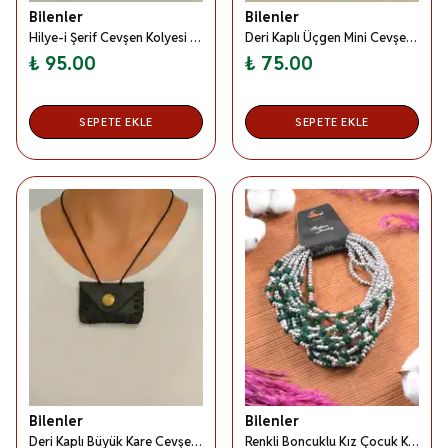
Bilenler
Bilenler
Hilye-i Şerif Cevşen Kolyesi – Metal Zincirli, Manevi Yazılı Metal Kolye Ucu, Takı ve Hediyelik Aksesuar
Deri Kaplı Üçgen Mini Cevşen – Boyuna Asmalık Siyah İpli, Mini Deri Kaplama Çantalı Manevi Dua Kolyesi
₺ 95.00
₺ 75.00
SEPETE EKLE
SEPETE EKLE
Bilenler
Bilenler
Deri Kaplı Büyük Kare Cevşen – Boyuna Asılabilir Siyah İpli, Özel Deri Çantalı Manevi Dua Kitabı
Renkli Boncuklu Kız Çocuk Kolyesi Koyu Yeşil 10 Adet