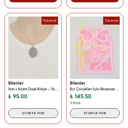
Tükendi
Tükendi
Bilenler
Bilenler
İsm-i Azam Dualı Kolye – Yuvarlak Metal Kolye Ucu, Silinmez Yazılı Metal Zincirli Manevi Dua Kolyesi
Kız Çocukları İçin Aksesuar Tam Seti | Gözlük + Saat + Toka + Kolye | Renkli ve Eğlenceli Hediye Seti
₺ 95.00
₺ 145.50
3 Renk
STOKTA YOK
STOKTA YOK