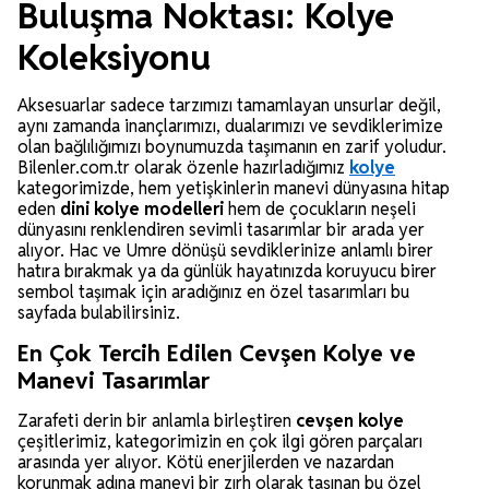
Buluşma Noktası: Kolye
Koleksiyonu
Aksesuarlar sadece tarzımızı tamamlayan unsurlar değil,
aynı zamanda inançlarımızı, dualarımızı ve sevdiklerimize
olan bağlılığımızı boynumuzda taşımanın en zarif yoludur.
Bilenler.com.tr olarak özenle hazırladığımız
kolye
kategorimizde, hem yetişkinlerin manevi dünyasına hitap
eden
dini kolye modelleri
hem de çocukların neşeli
dünyasını renklendiren sevimli tasarımlar bir arada yer
alıyor. Hac ve Umre dönüşü sevdiklerinize anlamlı birer
hatıra bırakmak ya da günlük hayatınızda koruyucu birer
sembol taşımak için aradığınız en özel tasarımları bu
sayfada bulabilirsiniz.
En Çok Tercih Edilen Cevşen Kolye ve
Manevi Tasarımlar
Zarafeti derin bir anlamla birleştiren
cevşen kolye
çeşitlerimiz, kategorimizin en çok ilgi gören parçaları
arasında yer alıyor. Kötü enerjilerden ve nazardan
korunmak adına manevi bir zırh olarak taşınan bu özel