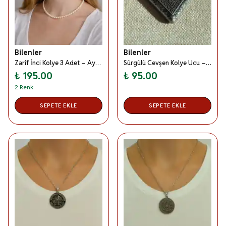
Bilenler
Bilenler
Zarif İnci Kolye 3 Adet – Ayarlanabilir Zincirli Klasik Beyaz İnci Bayan Kolyesi
Sürgülü Cevşen Kolye Ucu – Zincirsiz Metal Dua Kolye Ucu, Silinmez Yazılı Manevi Aksesuar
₺ 195.00
₺ 95.00
2 Renk
SEPETE EKLE
SEPETE EKLE