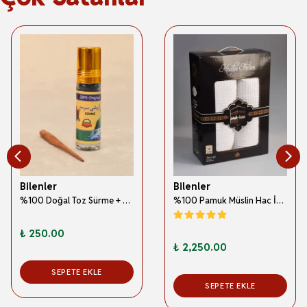
Bilenler
Bilenler
%100 Doğal Toz Sürme + Ahşap Sürme Çubuğu | Geleneksel ve Orijinal Göz Sürmesi
%100 Pamuk Müslin Hac İhramı – Hafif; Dikişsiz ve Antibakteriyel
₺ 250.00
₺ 2,250.00
SEPETE EKLE
SEPETE EKLE