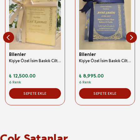
Bilenler
Bilenler
Kişiye Özel İsim Baskılı Ciltli Yasin Kitabı 192 Sayfa Orta Boy 50 Adet -Kutulu Tesbihli Mevlit ve Hatim Hediyesi
Kişiye Özel İsim Baskılı Ciltli Yasin Kitabı Orta Boy 128 Sayfa 40 Adet- Kutulu Tesbihli
₺ 12,500.00
₺ 8,995.00
6 Renk
6 Renk
SEPETE EKLE
SEPETE EKLE
Çok Satanlar