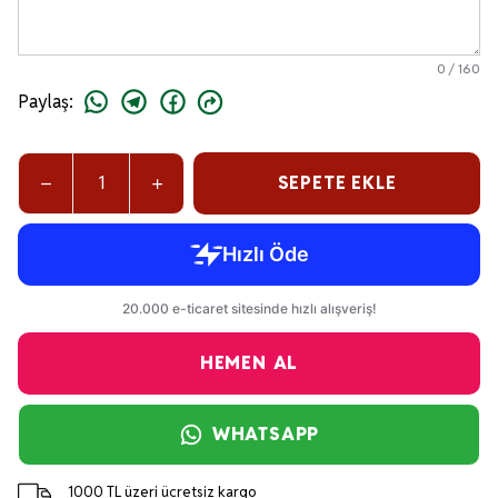
0
/
160
Paylaş
:
SEPETE EKLE
HEMEN AL
WHATSAPP
1000 TL üzeri ücretsiz kargo