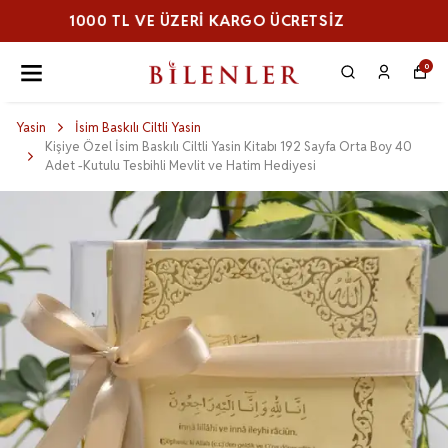
1000 TL VE ÜZERI KARGO ÜCRETSİZ
0
Yasin
İsim Baskılı Ciltli Yasin
Kişiye Özel İsim Baskılı Ciltli Yasin Kitabı 192 Sayfa Orta Boy 40
Adet -Kutulu Tesbihli Mevlit ve Hatim Hediyesi