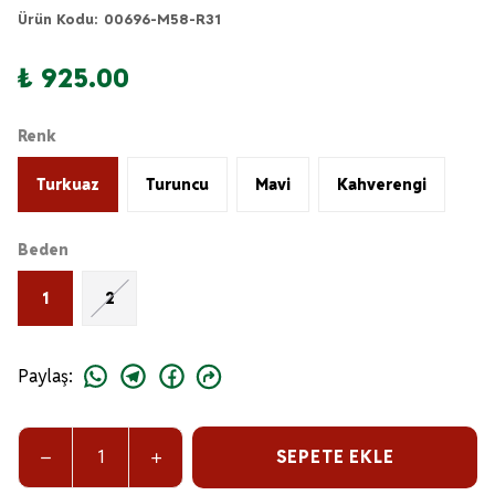
Ürün Kodu
:
00696-M58-R31
₺ 925.00
Renk
Turkuaz
Turuncu
Mavi
Kahverengi
Beden
1
2
Paylaş
:
SEPETE EKLE