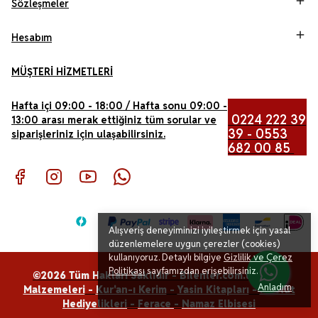
Sözleşmeler
Hesabım
MÜŞTERİ HİZMETLERİ
Hafta içi 09:00 - 18:00 / Hafta sonu 09:00 -
0224 222 39
13:00 arası merak ettiğiniz tüm sorular ve
39 - 0553
siparişleriniz için ulaşabilirsiniz.
682 00 85
Alışveriş deneyiminizi iyileştirmek için yasal
düzenlemelere uygun çerezler (cookies)
kullanıyoruz. Detaylı bilgiye
Gizlilik ve Çerez
Politikası
sayfamızdan erişebilirsiniz.
©2026 Tüm Hakları Saklıdır - Bilenler.com.tr -
Hac
Anladım
Malzemeleri
-
Kur'an-ı Kerim
-
Yasin Kitapları
-
Mevlüt
Hediyelikleri
-
Ferace
-
Namaz Elbisesi