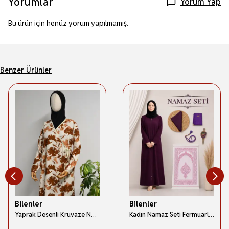
Yorumlar
Yorum Yap
Bu ürün için henüz yorum yapılmamış.
Benzer Ürünler
Bilenler
Bilenler
Yaprak Desenli Kruvaze Namaz Elbisesi – %100 Viskon, Yandan Bağlamalı 36-46 Beden
Kadın Namaz Seti Fermuarlı Namaz Elbisesi Seccade Örtü Yasin Tesbih Zikirmatik Set - Mor