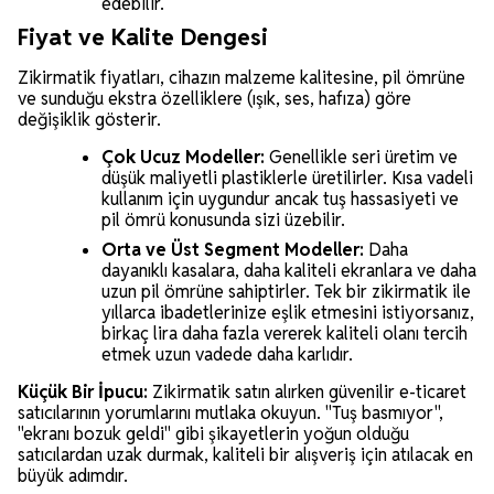
edebilir.
Fiyat ve Kalite Dengesi
Zikirmatik fiyatları, cihazın malzeme kalitesine, pil ömrüne
ve sunduğu ekstra özelliklere (ışık, ses, hafıza) göre
değişiklik gösterir.
Çok Ucuz Modeller:
Genellikle seri üretim ve
düşük maliyetli plastiklerle üretilirler. Kısa vadeli
kullanım için uygundur ancak tuş hassasiyeti ve
pil ömrü konusunda sizi üzebilir.
Orta ve Üst Segment Modeller:
Daha
dayanıklı kasalara, daha kaliteli ekranlara ve daha
uzun pil ömrüne sahiptirler. Tek bir zikirmatik ile
yıllarca ibadetlerinize eşlik etmesini istiyorsanız,
birkaç lira daha fazla vererek kaliteli olanı tercih
etmek uzun vadede daha karlıdır.
Küçük Bir İpucu:
Zikirmatik satın alırken güvenilir e-ticaret
satıcılarının yorumlarını mutlaka okuyun. "Tuş basmıyor",
"ekranı bozuk geldi" gibi şikayetlerin yoğun olduğu
satıcılardan uzak durmak, kaliteli bir alışveriş için atılacak en
büyük adımdır.