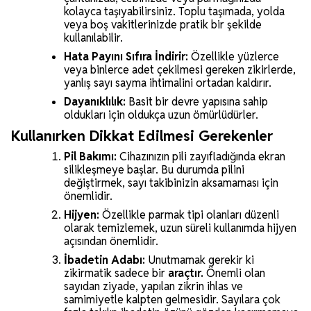
kolayca taşıyabilirsiniz. Toplu taşımada, yolda
veya boş vakitlerinizde pratik bir şekilde
kullanılabilir.
Hata Payını Sıfıra İndirir:
Özellikle yüzlerce
veya binlerce adet çekilmesi gereken zikirlerde,
yanlış sayı sayma ihtimalini ortadan kaldırır.
Dayanıklılık:
Basit bir devre yapısına sahip
oldukları için oldukça uzun ömürlüdürler.
Kullanırken Dikkat Edilmesi Gerekenler
Pil Bakımı:
Cihazınızın pili zayıfladığında ekran
silikleşmeye başlar. Bu durumda pilini
değiştirmek, sayı takibinizin aksamaması için
önemlidir.
Hijyen:
Özellikle parmak tipi olanları düzenli
olarak temizlemek, uzun süreli kullanımda hijyen
açısından önemlidir.
İbadetin Adabı:
Unutmamak gerekir ki
zikirmatik sadece bir
araçtır.
Önemli olan
sayıdan ziyade, yapılan zikrin ihlas ve
samimiyetle kalpten gelmesidir. Sayılara çok