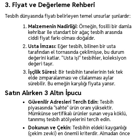
3. Fiyat ve Değerleme Rehberi
Tesbih dünyasında fiyatı belirleyen temel unsurlar şunlardır:
Malzemenin Nadirliği:
Örneğin, fosilli bir damla
kehribar ile standart bir ağaç tesbih arasında
ciddi fiyat farkı olması doğaldır.
Usta İmzası:
Eğer tesbih, bilinen bir usta
tarafından el tornasında çekilmişse, bu durum
değerini katlar. "Usta işi" tesbihler, koleksiyon
değeri taşır.
İşçilik Süresi:
Bir tesbihin tanelerinin tek tek
elde zımparalanması ve cilalanması aylar
sürebilir. Bu emeğin karşılığı fiyata yansır.
Satın Alırken 3 Altın İpucu
Güvenilir Adresleri Tercih Edin:
Tesbih
piyasasında "sahte" ürün oranı yüksektir.
Mümkünse sertifikalı ürünler sunan veya köklü,
tanınmış tesbih atölyelerini tercih edin.
Dokunun ve Çekin:
Tesbihin eldeki kayganlığı
(çekim zevki) en önemli kriterdir. Almadan önce