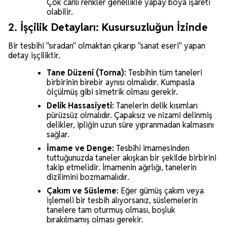
Çok canlı renkler genellikle yapay boya işareti
olabilir.
2. İşçilik Detayları: Kusursuzluğun İzinde
Bir tesbihi "sıradan" olmaktan çıkarıp "sanat eseri" yapan
detay işçiliktir.
Tane Düzeni (Torna):
Tesbihin tüm taneleri
birbirinin birebir aynısı olmalıdır. Kumpasla
ölçülmüş gibi simetrik olması gerekir.
Delik Hassasiyeti:
Tanelerin delik kısımları
pürüzsüz olmalıdır. Çapaksız ve nizami delinmiş
delikler, ipliğin uzun süre yıpranmadan kalmasını
sağlar.
İmame ve Denge:
Tesbihi imamesinden
tuttuğunuzda taneler akışkan bir şekilde birbirini
takip etmelidir. İmamenin ağırlığı, tanelerin
dizilimini bozmamalıdır.
Çakım ve Süsleme:
Eğer gümüş çakım veya
işlemeli bir tesbih alıyorsanız, süslemelerin
tanelere tam oturmuş olması, boşluk
bırakılmamış olması gerekir.