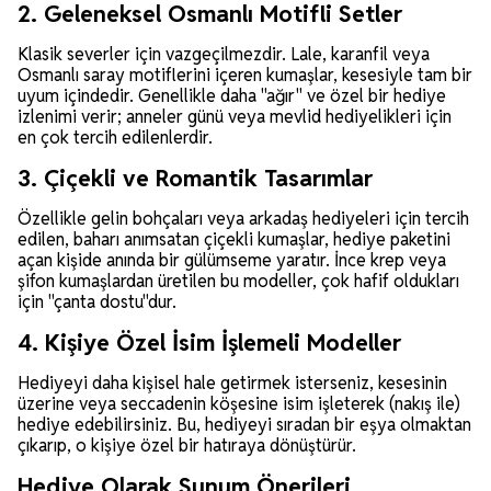
2. Geleneksel Osmanlı Motifli Setler
Klasik severler için vazgeçilmezdir. Lale, karanfil veya
Osmanlı saray motiflerini içeren kumaşlar, kesesiyle tam bir
uyum içindedir. Genellikle daha "ağır" ve özel bir hediye
izlenimi verir; anneler günü veya mevlid hediyelikleri için
en çok tercih edilenlerdir.
3. Çiçekli ve Romantik Tasarımlar
Özellikle gelin bohçaları veya arkadaş hediyeleri için tercih
edilen, baharı anımsatan çiçekli kumaşlar, hediye paketini
açan kişide anında bir gülümseme yaratır. İnce krep veya
şifon kumaşlardan üretilen bu modeller, çok hafif oldukları
için "çanta dostu"dur.
4. Kişiye Özel İsim İşlemeli Modeller
Hediyeyi daha kişisel hale getirmek isterseniz, kesesinin
üzerine veya seccadenin köşesine isim işleterek (nakış ile)
hediye edebilirsiniz. Bu, hediyeyi sıradan bir eşya olmaktan
çıkarıp, o kişiye özel bir hatıraya dönüştürür.
Hediye Olarak Sunum Önerileri