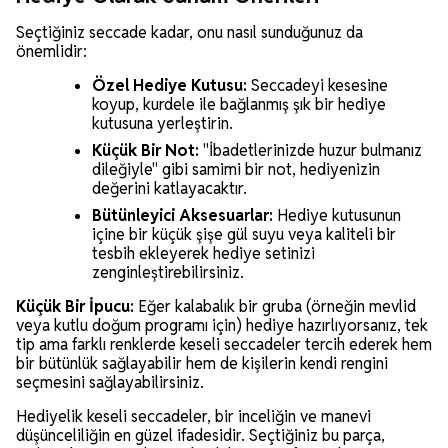
Seçtiğiniz seccade kadar, onu nasıl sunduğunuz da
önemlidir:
Özel Hediye Kutusu:
Seccadeyi kesesine
koyup, kurdele ile bağlanmış şık bir hediye
kutusuna yerleştirin.
Küçük Bir Not:
"İbadetlerinizde huzur bulmanız
dileğiyle" gibi samimi bir not, hediyenizin
değerini katlayacaktır.
Bütünleyici Aksesuarlar:
Hediye kutusunun
içine bir küçük şişe gül suyu veya kaliteli bir
tesbih ekleyerek hediye setinizi
zenginleştirebilirsiniz.
Küçük Bir İpucu:
Eğer kalabalık bir gruba (örneğin mevlid
veya kutlu doğum programı için) hediye hazırlıyorsanız, tek
tip ama farklı renklerde keseli seccadeler tercih ederek hem
bir bütünlük sağlayabilir hem de kişilerin kendi rengini
seçmesini sağlayabilirsiniz.
Hediyelik keseli seccadeler, bir inceliğin ve manevi
düşünceliliğin en güzel ifadesidir. Seçtiğiniz bu parça,