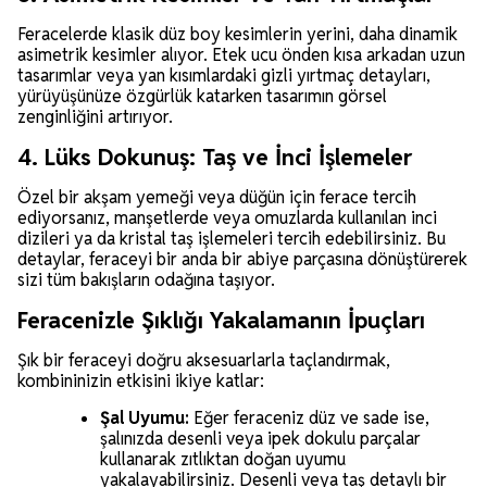
Feracelerde klasik düz boy kesimlerin yerini, daha dinamik
asimetrik kesimler alıyor. Etek ucu önden kısa arkadan uzun
tasarımlar veya yan kısımlardaki gizli yırtmaç detayları,
yürüyüşünüze özgürlük katarken tasarımın görsel
zenginliğini artırıyor.
4. Lüks Dokunuş: Taş ve İnci İşlemeler
Özel bir akşam yemeği veya düğün için ferace tercih
ediyorsanız, manşetlerde veya omuzlarda kullanılan inci
dizileri ya da kristal taş işlemeleri tercih edebilirsiniz. Bu
detaylar, feraceyi bir anda bir abiye parçasına dönüştürerek
sizi tüm bakışların odağına taşıyor.
Feracenizle Şıklığı Yakalamanın İpuçları
Şık bir feraceyi doğru aksesuarlarla taçlandırmak,
kombininizin etkisini ikiye katlar:
Şal Uyumu:
Eğer feraceniz düz ve sade ise,
şalınızda desenli veya ipek dokulu parçalar
kullanarak zıtlıktan doğan uyumu
yakalayabilirsiniz. Desenli veya taş detaylı bir