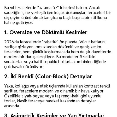
Bu yıl feracelerde "az ama öz" felsefesi hakim. Ancak
sadeliğin içine yerleştirilen küçük dokunuşlar, feraceleri bir
dış giyim ürünü olmaktan çıkarıp başlı başına bir stil ikonu
haline getiriyor.
1. Oversize ve Dökümlü Kesimler
2026’da feracelerde "rahatlık" ön planda. Vücut hatlarını
zarifçe gizleyen, omuzlardan dökümlü ve geniş kesim
feraceler, hem günlük koşturmacada hem de şık davetlerde
modern bir duruş sergiliyor. Bu modeller özellikle
sneakerlar veya hafif topuklu botlarla kombinlendiğinde
çok havalı görünüyor.
2. İki Renkli (Color-Block) Detaylar
Yaka, kol ağzı veya etek uçlarında kullanılan kontrast renkli
şeritler, feracelere modern ve dinamik bir hava katıyor.
Özellikle siyah-beyaz veya taş rengi-haki gibi uyumlu
tonlar, klasik feraceye hareket kazandıran detaylar
arasında.
3. Asimetrik Kesimler ve Yan Yırtmaçlar