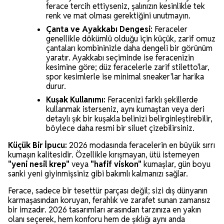
ferace tercih ettiyseniz, şalınızın kesinlikle tek
renk ve mat olması gerektiğini unutmayın.
Çanta ve Ayakkabı Dengesi:
Feraceler
genellikle dökümlü olduğu için küçük, zarif omuz
çantaları kombininizle daha dengeli bir görünüm
yaratır. Ayakkabı seçiminde ise feracenizin
kesimine göre; düz feracelerle zarif stiletto'lar,
spor kesimlerle ise minimal sneaker'lar harika
durur.
Kuşak Kullanımı:
Feracenizi farklı şekillerde
kullanmak isterseniz, aynı kumaştan veya deri
detaylı şık bir kuşakla belinizi belirginleştirebilir,
böylece daha resmi bir siluet çizebilirsiniz.
Küçük Bir İpucu:
2026 modasında feracelerin en büyük sırrı
kumaşın kalitesidir. Özellikle kırışmayan, ütü istemeyen
"yeni nesil krep"
veya
"hafif viskon"
kumaşlar, gün boyu
sanki yeni giyinmişsiniz gibi bakımlı kalmanızı sağlar.
Ferace, sadece bir tesettür parçası değil; sizi dış dünyanın
karmaşasından koruyan, ferahlık ve zarafet sunan zamansız
bir imzadır. 2026 tasarımları arasından tarzınıza en yakın
olanı seçerek, hem konforu hem de şıklığı aynı anda