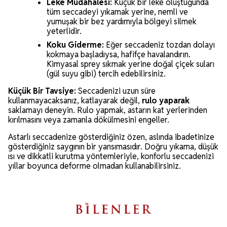
Leke Müdahalesi:
Küçük bir leke oluştuğunda
tüm seccadeyi yıkamak yerine, nemli ve
yumuşak bir bez yardımıyla bölgeyi silmek
yeterlidir.
Koku Giderme:
Eğer seccadeniz tozdan dolayı
kokmaya başladıysa, hafifçe havalandırın.
Kimyasal sprey sıkmak yerine doğal çiçek suları
(gül suyu gibi) tercih edebilirsiniz.
Küçük Bir Tavsiye:
Seccadenizi uzun süre
kullanmayacaksanız, katlayarak değil,
rulo yaparak
saklamayı deneyin. Rulo yapmak, astarın kat yerlerinden
kırılmasını veya zamanla dökülmesini engeller.
Astarlı seccadenize gösterdiğiniz özen, aslında ibadetinize
gösterdiğiniz saygının bir yansımasıdır. Doğru yıkama, düşük
ısı ve dikkatli kurutma yöntemleriyle, konforlu seccadenizi
yıllar boyunca deforme olmadan kullanabilirsiniz.