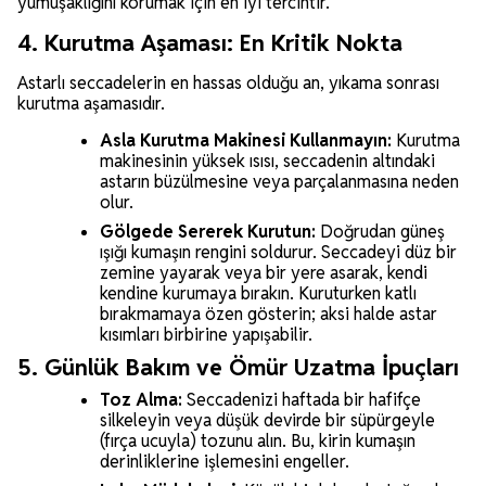
yumuşaklığını korumak için en iyi tercihtir.
4. Kurutma Aşaması: En Kritik Nokta
Astarlı seccadelerin en hassas olduğu an, yıkama sonrası
kurutma aşamasıdır.
Asla Kurutma Makinesi Kullanmayın:
Kurutma
makinesinin yüksek ısısı, seccadenin altındaki
astarın büzülmesine veya parçalanmasına neden
olur.
Gölgede Sererek Kurutun:
Doğrudan güneş
ışığı kumaşın rengini soldurur. Seccadeyi düz bir
zemine yayarak veya bir yere asarak, kendi
kendine kurumaya bırakın. Kuruturken katlı
bırakmamaya özen gösterin; aksi halde astar
kısımları birbirine yapışabilir.
5. Günlük Bakım ve Ömür Uzatma İpuçları
Toz Alma:
Seccadenizi haftada bir hafifçe
silkeleyin veya düşük devirde bir süpürgeyle
(fırça ucuyla) tozunu alın. Bu, kirin kumaşın
derinliklerine işlemesini engeller.