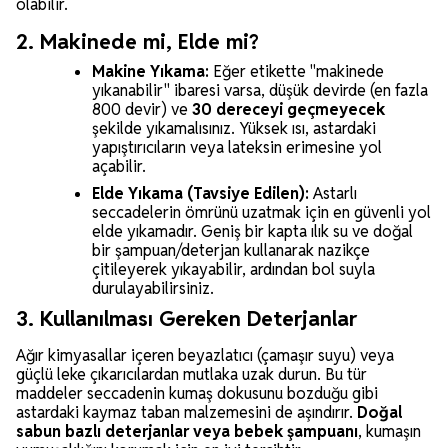
olabilir.
2. Makinede mi, Elde mi?
Makine Yıkama:
Eğer etikette "makinede
yıkanabilir" ibaresi varsa, düşük devirde (en fazla
800 devir) ve
30 dereceyi geçmeyecek
şekilde yıkamalısınız. Yüksek ısı, astardaki
yapıştırıcıların veya lateksin erimesine yol
açabilir.
Elde Yıkama (Tavsiye Edilen):
Astarlı
seccadelerin ömrünü uzatmak için en güvenli yol
elde yıkamadır. Geniş bir kapta ılık su ve doğal
bir şampuan/deterjan kullanarak nazikçe
çitileyerek yıkayabilir, ardından bol suyla
durulayabilirsiniz.
3. Kullanılması Gereken Deterjanlar
Ağır kimyasallar içeren beyazlatıcı (çamaşır suyu) veya
güçlü leke çıkarıcılardan mutlaka uzak durun. Bu tür
maddeler seccadenin kumaş dokusunu bozduğu gibi
astardaki kaymaz taban malzemesini de aşındırır.
Doğal
sabun bazlı deterjanlar veya bebek şampuanı
, kumaşın