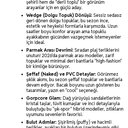
şehirli hem de "derli toplu" bir görünüm
arayanlar için en güçlü aday.
Wedge (Dolgu Topuk) Dönüşü:
Sessiz sedasız
geri dönen dolgu topuklar, bu sezon ince,
estetik ve heykelsi formlarla karşımızda. Uzun
saatler boyu konfor arayan ama topuklu
ayakkabının gücünden vazgeçmek istemeyenler
için ideal.
Parmak Arası Devrimi:
Sıradan plaj terliklerini
unutun! 2026'da parmak arası modeller, zarif
topuklar ve minimal deri bantlarla "high-fashion"
bir kimliğe bürünüyor.
Şeffaf (Naked) ve PVC Detaylar:
Görünmez
şıklık akımı, bu sezon şeffaf topuklar ve bantlarla
devam ediyor. Bacak boyunu uzun gösteren bu
tasarımlar, yazın en "cool" seçeneği.
Gorpcore Glam:
Dağ yürüyüşü sandaletlerinin
kristal taşlar, tüvit kumaşlar ve inci detaylarıyla
buluştuğu bu "şık-spor" hibrid modeller, zıtlıkların
uyumunu sevenlerin favorisi.
Bulut Adımlar:
Şişirilmiş (puffy) ve hacimli
terlikler, ayakları bir bulutun üzerindeymiş gibi