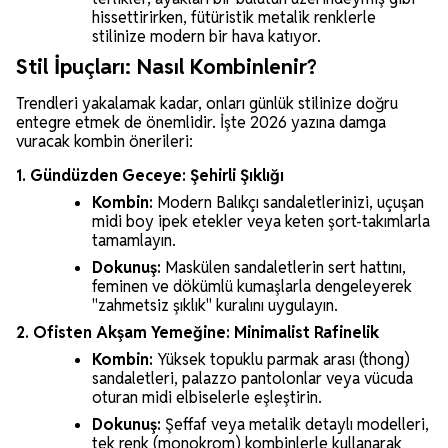
hissettirirken, fütüristik metalik renklerle
stilinize modern bir hava katıyor.
Stil İpuçları: Nasıl Kombinlenir?
Trendleri yakalamak kadar, onları günlük stilinize doğru
entegre etmek de önemlidir. İşte 2026 yazına damga
vuracak kombin önerileri:
1. Gündüzden Geceye: Şehirli Şıklığı
Kombin:
Modern Balıkçı sandaletlerinizi, uçuşan
midi boy ipek etekler veya keten şort-takımlarla
tamamlayın.
Dokunuş:
Maskülen sandaletlerin sert hattını,
feminen ve dökümlü kumaşlarla dengeleyerek
"zahmetsiz şıklık" kuralını uygulayın.
2. Ofisten Akşam Yemeğine: Minimalist Rafinelik
Kombin:
Yüksek topuklu parmak arası (thong)
sandaletleri, palazzo pantolonlar veya vücuda
oturan midi elbiselerle eşleştirin.
Dokunuş:
Şeffaf veya metalik detaylı modelleri,
tek renk (monokrom) kombinlerle kullanarak