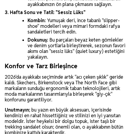
ayakkabınızın ön plana çıkmasını sağlayın.
3. Hafta Sonu ve Tatil: "Sessiz Lüks"
Kombin:
Yumuşak deri, ince tabanlı "slipper-
shoe" modelleri veya mimari formdaki rafya
sandaletleri tercih edin.
Dokunuş:
Bu parçaları beyaz keten gömlekler
ve denim şortlarla birleştirerek, sezonun favori
akımı olan "sessiz lüks" (quiet luxury) estetiğini
yakalayın.
Konfor ve Tarz Birleşince
2026'da ayakkabı seçiminde artık "acı çeken şıklık" geride
kaldı. Skechers, Birkenstock veya The North Face gibi
markaların sunduğu ergonomik taban teknolojileri, artık
moda markalarının tasarımlarıyla birleşerek "giy-çık"
konforunu garantiliyor.
Unutmayın;
bu yazın en büyük aksesuarı, içerisinde
kendinizi en rahat hissettiğiniz ve stilinizi en iyi yansıtan
modeldir. İster heykelsi bir dolgu topuk, ister taşlı bir
trekking sandalet olsun; önemli olan, o ayakkabının bütün
kombinize kattığı karakterdir.